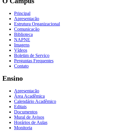
O Câmpus
Principal
Apresentação
Estrutura Organizacional
Comunicação
Biblioteca
NAPNE
Imagens
Vídeos
Boletim de Serviço
Perguntas Frequentes
Contato
Ensino
Apresentação
Área Acadêmica
Calendário Acadêmico
Editais
Documentos
Mural de Avisos
Horários de Aulas
Monitoria