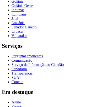
Goiânia
Goiânia Oeste
Inhumas
Itumbiara
Jataí
Luziânia
Senador Canedo
Uruaçu
Valparaíso
Serviços
Perguntas frequentes
Comunicação
Serviço de Informação ao Cidadão
Ouvidoria
Transparência
SUAP
Contato
Em destaque
Aluno
Egresso