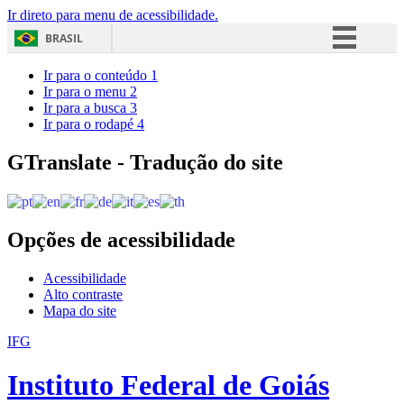
Ir direto para menu de acessibilidade.
BRASIL
Simplifique!
Ir para o conteúdo
1
Ir para o menu
2
Comunica BR
Ir para a busca
3
Ir para o rodapé
4
Participe
Acesso à informação
GTranslate - Tradução do site
Legislação
Canais
Opções de acessibilidade
Acessibilidade
Alto contraste
Mapa do site
IFG
Instituto Federal de Goiás