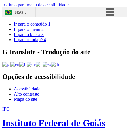
Ir direto para menu de acessibilidade.
BRASIL
Simplifique!
Ir para o conteúdo
1
Ir para o menu
2
Comunica BR
Ir para a busca
3
Ir para o rodapé
4
Participe
Acesso à informação
GTranslate - Tradução do site
Legislação
Canais
Opções de acessibilidade
Acessibilidade
Alto contraste
Mapa do site
IFG
Instituto Federal de Goiás