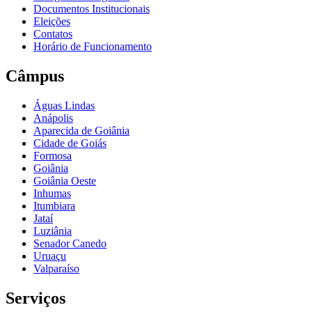
Documentos Institucionais
Eleições
Contatos
Horário de Funcionamento
Câmpus
Águas Lindas
Anápolis
Aparecida de Goiânia
Cidade de Goiás
Formosa
Goiânia
Goiânia Oeste
Inhumas
Itumbiara
Jataí
Luziânia
Senador Canedo
Uruaçu
Valparaíso
Serviços