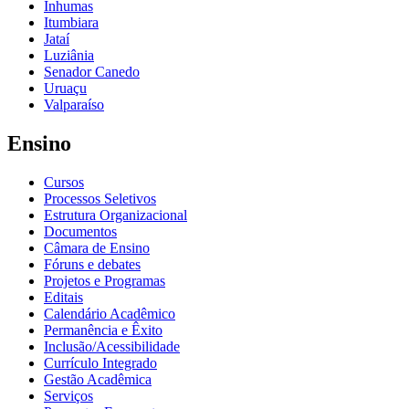
Inhumas
Itumbiara
Jataí
Luziânia
Senador Canedo
Uruaçu
Valparaíso
Ensino
Cursos
Processos Seletivos
Estrutura Organizacional
Documentos
Câmara de Ensino
Fóruns e debates
Projetos e Programas
Editais
Calendário Acadêmico
Permanência e Êxito
Inclusão/Acessibilidade
Currículo Integrado
Gestão Acadêmica
Serviços