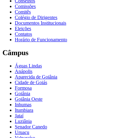
Conselhos
Comissões
Comitês
Colégio de Dirigentes
Documentos Institucionais
Eleições
Contatos
Horário de Funcionamento
Câmpus
Águas Lindas
Anápolis
Aparecida de Goiânia
Cidade de Goiás
Formosa
Goiânia
Goiânia Oeste
Inhumas
Itumbiara
Jataí
Luziânia
Senador Canedo
Uruaçu
Valparaíso