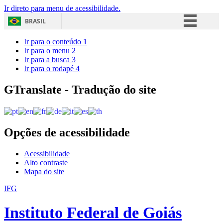
Ir direto para menu de acessibilidade.
BRASIL
Simplifique!
Ir para o conteúdo
1
Ir para o menu
2
Comunica BR
Ir para a busca
3
Ir para o rodapé
4
Participe
Acesso à informação
GTranslate - Tradução do site
Legislação
Canais
Opções de acessibilidade
Acessibilidade
Alto contraste
Mapa do site
IFG
Instituto Federal de Goiás