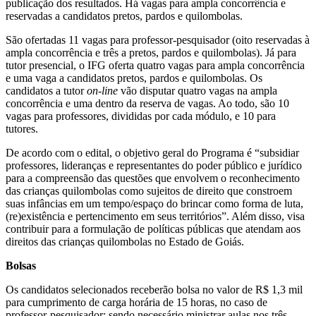
publicação dos resultados. Há vagas para ampla concorrência e
reservadas a candidatos pretos, pardos e quilombolas.
São ofertadas 11 vagas para professor-pesquisador (oito reservadas à
ampla concorrência e três a pretos, pardos e quilombolas). Já para
tutor presencial, o IFG oferta quatro vagas para ampla concorrência
e uma vaga a candidatos pretos, pardos e quilombolas. Os
candidatos a tutor
on-line
vão disputar quatro vagas na ampla
concorrência e uma dentro da reserva de vagas. Ao todo, são 10
vagas para professores, divididas por cada módulo, e 10 para
tutores.
De acordo com o edital, o objetivo geral do Programa é “subsidiar
professores, lideranças e representantes do poder público e jurídico
para a compreensão das questões que envolvem o reconhecimento
das crianças quilombolas como sujeitos de direito que constroem
suas infâncias em um tempo/espaço do brincar como forma de luta,
(re)existência e pertencimento em seus territórios”. Além disso, visa
contribuir para a formulação de políticas públicas que atendam aos
direitos das crianças quilombolas no Estado de Goiás.
Bolsas
Os candidatos selecionados receberão bolsa no valor de R$ 1,3 mil
para cumprimento de carga horária de 15 horas, no caso de
professor-pesquisador; sendo necessário ministrar aulas nos três