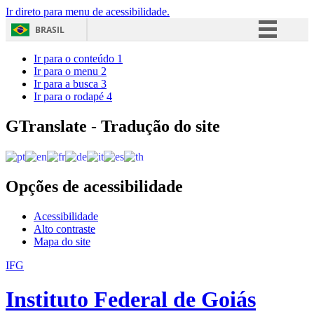
Ir direto para menu de acessibilidade.
BRASIL
Simplifique!
Ir para o conteúdo
1
Ir para o menu
2
Comunica BR
Ir para a busca
3
Ir para o rodapé
4
Participe
Acesso à informação
GTranslate - Tradução do site
Legislação
Canais
Opções de acessibilidade
Acessibilidade
Alto contraste
Mapa do site
IFG
Instituto Federal de Goiás