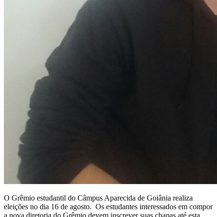
O Grêmio estudantil do Câmpus Aparecida de Goiânia realiza
eleições no dia 16 de agosto. Os estudantes interessados em compor
a nova diretoria do Grêmio devem inscrever suas chapas até esta