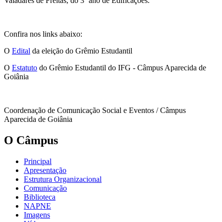
Valadares de Freitas, do 3º ano de Edificações.
Confira nos links abaixo:
O
Edital
da eleição do Grêmio Estudantil
O
Estatuto
do Grêmio Estudantil do IFG - Câmpus Aparecida de
Goiânia
Coordenação de Comunicação Social e Eventos / Câmpus
Aparecida de Goiânia
O Câmpus
Principal
Apresentação
Estrutura Organizacional
Comunicação
Biblioteca
NAPNE
Imagens