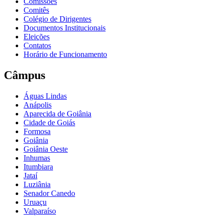
Comissões
Comitês
Colégio de Dirigentes
Documentos Institucionais
Eleições
Contatos
Horário de Funcionamento
Câmpus
Águas Lindas
Anápolis
Aparecida de Goiânia
Cidade de Goiás
Formosa
Goiânia
Goiânia Oeste
Inhumas
Itumbiara
Jataí
Luziânia
Senador Canedo
Uruaçu
Valparaíso