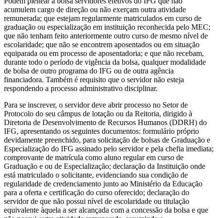
Podem pleitear a bolsa servidores efetivos do IFG que não
acumulem cargo de direção ou não exerçam outra atividade
remunerada; que estejam regularmente matriculados em curso de
graduação ou especialização em instituição reconhecida pelo MEC;
que não tenham feito anteriormente outro curso de mesmo nível de
escolaridade; que não se encontrem aposentados ou em situação
equiparada ou em processo de aposentadoria; e que não recebam,
durante todo o período de vigência da bolsa, qualquer modalidade
de bolsa de outro programa do IFG ou de outra agência
financiadora. Também é requisito que o servidor não esteja
respondendo a processo administrativo disciplinar.
Para se inscrever, o servidor deve abrir processo no Setor de
Protocolo do seu câmpus de lotação ou da Reitoria, dirigido à
Diretoria de Desenvolvimento de Recursos Humanos (DDRH) do
IFG, apresentando os seguintes documentos: formulário próprio
devidamente preenchido, para solicitação de bolsas de Graduação e
Especialização do IFG assinado pelo servidor e pela chefia imediata;
comprovante de matrícula como aluno regular em curso de
Graduação e ou de Especialização; declaração da Instituição onde
está matriculado o solicitante, evidenciando sua condição de
regularidade de credenciamento junto ao Ministério da Educação
para a oferta e certificação do curso oferecido; declaração do
servidor de que não possui nível de escolaridade ou titulação
equivalente àquela a ser alcançada com a concessão da bolsa e que