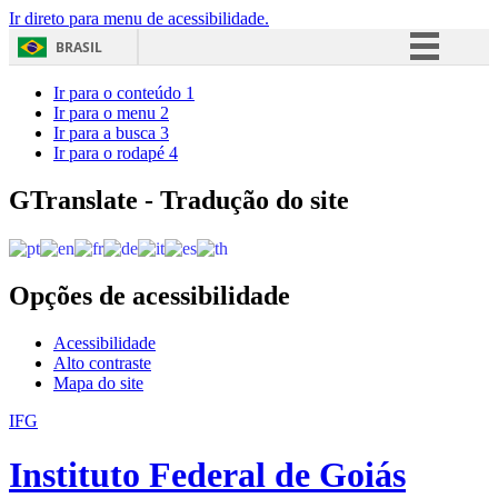
Ir direto para menu de acessibilidade.
BRASIL
Simplifique!
Ir para o conteúdo
1
Ir para o menu
2
Comunica BR
Ir para a busca
3
Ir para o rodapé
4
Participe
Acesso à informação
GTranslate - Tradução do site
Legislação
Canais
Opções de acessibilidade
Acessibilidade
Alto contraste
Mapa do site
IFG
Instituto Federal de Goiás