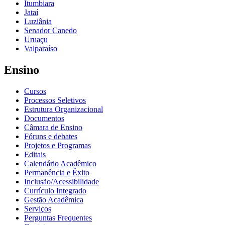
Itumbiara
Jataí
Luziânia
Senador Canedo
Uruaçu
Valparaíso
Ensino
Cursos
Processos Seletivos
Estrutura Organizacional
Documentos
Câmara de Ensino
Fóruns e debates
Projetos e Programas
Editais
Calendário Acadêmico
Permanência e Êxito
Inclusão/Acessibilidade
Currículo Integrado
Gestão Acadêmica
Serviços
Perguntas Frequentes