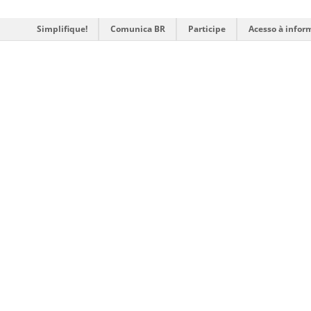
Simplifique!
Comunica BR
Participe
Acesso à infor