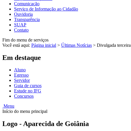
Comunicação
Serviço de Informação ao Cidadão
Ouvidoria
Transparência
SUAP
Contato
Fim do menu de serviços
Você está aqui:
Página inicial
>
Últimas Notícias
>
Divulgada terceir
Em destaque
Aluno
Egresso
Servidor
Guia de cursos
Estude no IFG
Concursos
Menu
Início do menu principal
Logo - Aparecida de Goiânia