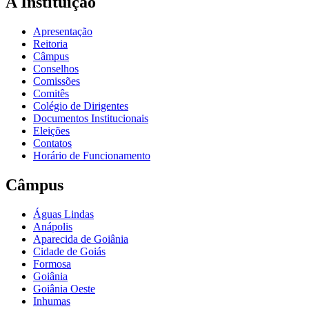
A Instituição
Apresentação
Reitoria
Câmpus
Conselhos
Comissões
Comitês
Colégio de Dirigentes
Documentos Institucionais
Eleições
Contatos
Horário de Funcionamento
Câmpus
Águas Lindas
Anápolis
Aparecida de Goiânia
Cidade de Goiás
Formosa
Goiânia
Goiânia Oeste
Inhumas