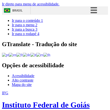
Ir direto para menu de acessibilidade.
BRASIL
Simplifique!
Ir para o conteúdo
1
Ir para o menu
2
Comunica BR
Ir para a busca
3
Ir para o rodapé
4
Participe
Acesso à informação
GTranslate - Tradução do site
Legislação
Canais
Opções de acessibilidade
Acessibilidade
Alto contraste
Mapa do site
IFG
Instituto Federal de Goiás