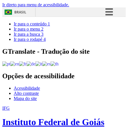
Ir direto para menu de acessibilidade.
BRASIL
Simplifique!
Ir para o conteúdo
1
Ir para o menu
2
Comunica BR
Ir para a busca
3
Ir para o rodapé
4
Participe
Acesso à informação
GTranslate - Tradução do site
Legislação
Canais
Opções de acessibilidade
Acessibilidade
Alto contraste
Mapa do site
IFG
Instituto Federal de Goiás