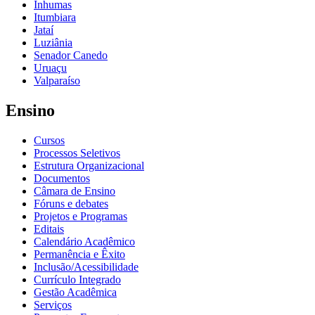
Inhumas
Itumbiara
Jataí
Luziânia
Senador Canedo
Uruaçu
Valparaíso
Ensino
Cursos
Processos Seletivos
Estrutura Organizacional
Documentos
Câmara de Ensino
Fóruns e debates
Projetos e Programas
Editais
Calendário Acadêmico
Permanência e Êxito
Inclusão/Acessibilidade
Currículo Integrado
Gestão Acadêmica
Serviços