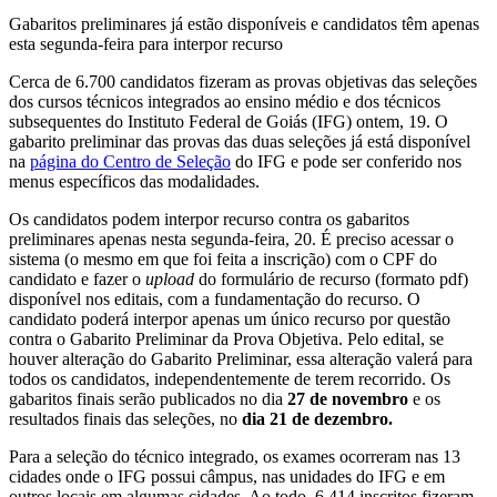
Gabaritos preliminares já estão disponíveis e candidatos têm apenas
esta segunda-feira para interpor recurso
Cerca de 6.700 candidatos fizeram as provas objetivas das seleções
dos cursos técnicos integrados ao ensino médio e dos técnicos
subsequentes do Instituto Federal de Goiás (IFG) ontem, 19. O
gabarito preliminar das provas das duas seleções já está disponível
na
página do Centro de Seleção
do IFG e pode ser conferido nos
menus específicos das modalidades.
Os candidatos podem interpor recurso contra os gabaritos
preliminares apenas nesta segunda-feira, 20. É preciso acessar o
sistema (o mesmo em que foi feita a inscrição) com o CPF do
candidato e fazer o
upload
do formulário de recurso (formato pdf)
disponível nos editais, com a fundamentação do recurso. O
candidato poderá interpor apenas um único recurso por questão
contra o Gabarito Preliminar da Prova Objetiva. Pelo edital, se
houver alteração do Gabarito Preliminar, essa alteração valerá para
todos os candidatos, independentemente de terem recorrido. Os
gabaritos finais serão publicados no dia
27 de novembro
e os
resultados finais das seleções, no
dia 21 de dezembro.
Para a seleção do técnico integrado, os exames ocorreram nas 13
cidades onde o IFG possui câmpus, nas unidades do IFG e em
outros locais em algumas cidades. Ao todo, 6.414 inscritos fizeram