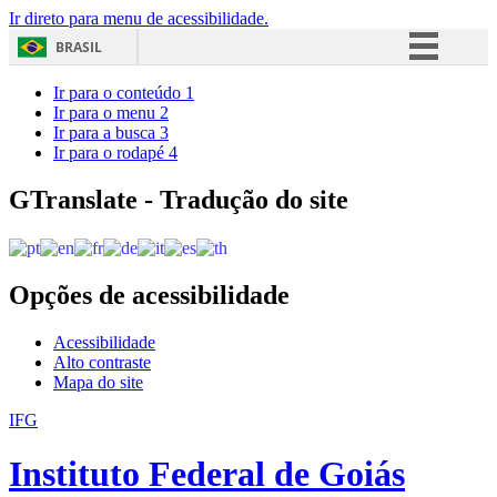
Ir direto para menu de acessibilidade.
BRASIL
Simplifique!
Ir para o conteúdo
1
Ir para o menu
2
Comunica BR
Ir para a busca
3
Ir para o rodapé
4
Participe
Acesso à informação
GTranslate - Tradução do site
Legislação
Canais
Opções de acessibilidade
Acessibilidade
Alto contraste
Mapa do site
IFG
Instituto Federal de Goiás