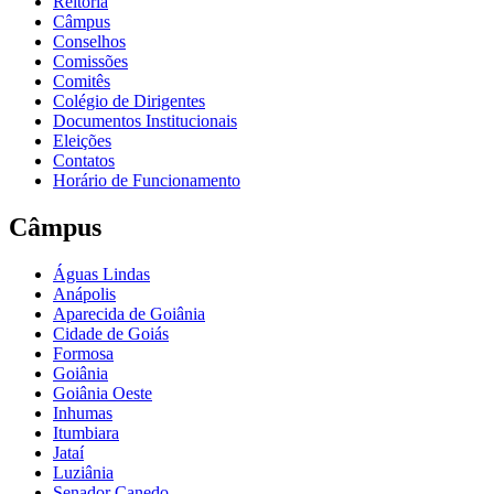
Reitoria
Câmpus
Conselhos
Comissões
Comitês
Colégio de Dirigentes
Documentos Institucionais
Eleições
Contatos
Horário de Funcionamento
Câmpus
Águas Lindas
Anápolis
Aparecida de Goiânia
Cidade de Goiás
Formosa
Goiânia
Goiânia Oeste
Inhumas
Itumbiara
Jataí
Luziânia
Senador Canedo