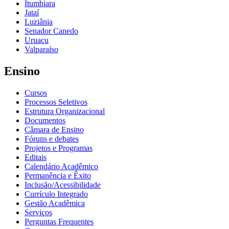
Itumbiara
Jataí
Luziânia
Senador Canedo
Uruaçu
Valparaíso
Ensino
Cursos
Processos Seletivos
Estrutura Organizacional
Documentos
Câmara de Ensino
Fóruns e debates
Projetos e Programas
Editais
Calendário Acadêmico
Permanência e Êxito
Inclusão/Acessibilidade
Currículo Integrado
Gestão Acadêmica
Serviços
Perguntas Frequentes