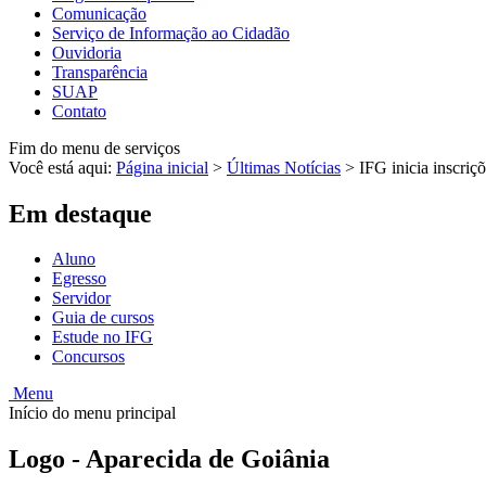
Comunicação
Serviço de Informação ao Cidadão
Ouvidoria
Transparência
SUAP
Contato
Fim do menu de serviços
Você está aqui:
Página inicial
>
Últimas Notícias
>
IFG inicia inscriç
Em destaque
Aluno
Egresso
Servidor
Guia de cursos
Estude no IFG
Concursos
Menu
Início do menu principal
Logo - Aparecida de Goiânia