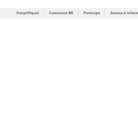
Simplifique!
Comunica BR
Participe
Acesso à infor