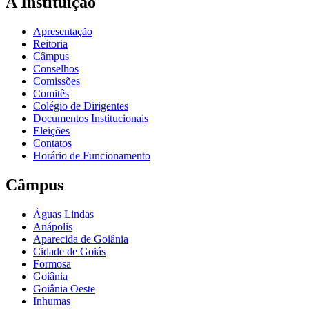
A Instituição
Apresentação
Reitoria
Câmpus
Conselhos
Comissões
Comitês
Colégio de Dirigentes
Documentos Institucionais
Eleições
Contatos
Horário de Funcionamento
Câmpus
Águas Lindas
Anápolis
Aparecida de Goiânia
Cidade de Goiás
Formosa
Goiânia
Goiânia Oeste
Inhumas