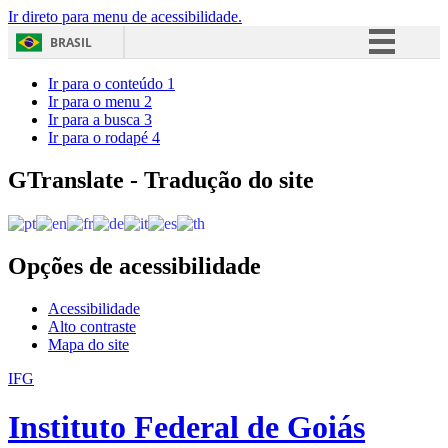
Ir direto para menu de acessibilidade.
BRASIL
Simplifique!
Ir para o conteúdo
1
Ir para o menu
2
Comunica BR
Ir para a busca
3
Ir para o rodapé
4
Participe
Acesso à informação
GTranslate - Tradução do site
Legislação
Canais
Opções de acessibilidade
Acessibilidade
Alto contraste
Mapa do site
IFG
Instituto Federal de Goiás