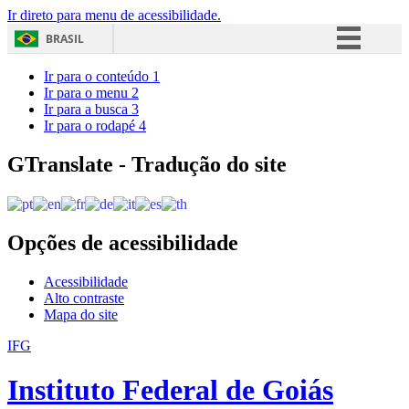
Ir direto para menu de acessibilidade.
BRASIL
Simplifique!
Ir para o conteúdo
1
Ir para o menu
2
Comunica BR
Ir para a busca
3
Ir para o rodapé
4
Participe
Acesso à informação
GTranslate - Tradução do site
Legislação
Canais
Opções de acessibilidade
Acessibilidade
Alto contraste
Mapa do site
IFG
Instituto Federal de Goiás