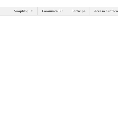
Simplifique!
Comunica BR
Participe
Acesso à infor