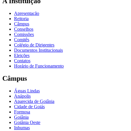
A Instituição
Apresentação
Reitoria
Câmpus
Conselhos
Comissões
Comitês
Colégio de Dirigentes
Documentos Institucionais
Eleições
Contatos
Horário de Funcionamento
Câmpus
Águas Lindas
Anápolis
Aparecida de Goiânia
Cidade de Goiás
Formosa
Goiânia
Goiânia Oeste
Inhumas