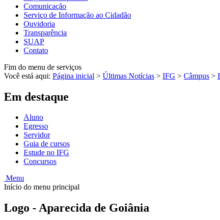
Comunicação
Serviço de Informação ao Cidadão
Ouvidoria
Transparência
SUAP
Contato
Fim do menu de serviços
Você está aqui:
Página inicial
>
Últimas Notícias
>
IFG
>
Câmpus
>
Em destaque
Aluno
Egresso
Servidor
Guia de cursos
Estude no IFG
Concursos
Menu
Início do menu principal
Logo - Aparecida de Goiânia