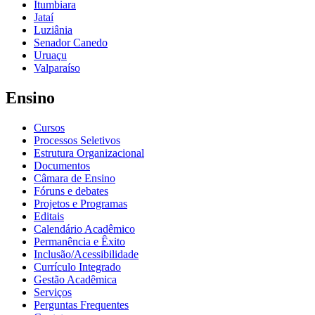
Itumbiara
Jataí
Luziânia
Senador Canedo
Uruaçu
Valparaíso
Ensino
Cursos
Processos Seletivos
Estrutura Organizacional
Documentos
Câmara de Ensino
Fóruns e debates
Projetos e Programas
Editais
Calendário Acadêmico
Permanência e Êxito
Inclusão/Acessibilidade
Currículo Integrado
Gestão Acadêmica
Serviços
Perguntas Frequentes