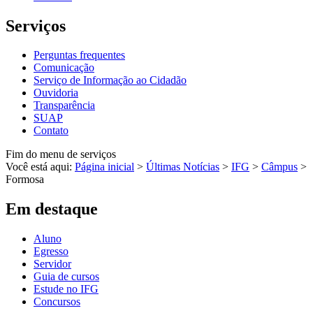
Serviços
Perguntas frequentes
Comunicação
Serviço de Informação ao Cidadão
Ouvidoria
Transparência
SUAP
Contato
Fim do menu de serviços
Você está aqui:
Página inicial
>
Últimas Notícias
>
IFG
>
Câmpus
>
Formosa
Em destaque
Aluno
Egresso
Servidor
Guia de cursos
Estude no IFG
Concursos