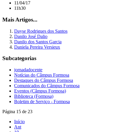
11/04/17
11h30
Mais Artigos...
Dayse Rodrigues dos Santos
Danilo José Dalio
Danilo dos Santos Garcia
Daniela Pereira Versieux
Subcategorias
jornadadocente
Notícias do Câmpus Formosa
Destaques do Câmpus Formosa
Comunicados do Câmpus Formosa
Eventos (Câmpus Formosa)
Biblioteca (Formosa)
Boletim de Serviço - Formosa
Página 15 de 23
Início
Ant