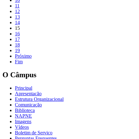
10
11
12
13
14
15
16
17
18
19
Próximo
Fim
O Câmpus
Principal
Apresentação
Estrutura Organizacional
Comunicação
Biblioteca
NAPNE
Imagens
Vídeos
Boletim de Serviço
Perguntas Frequentes