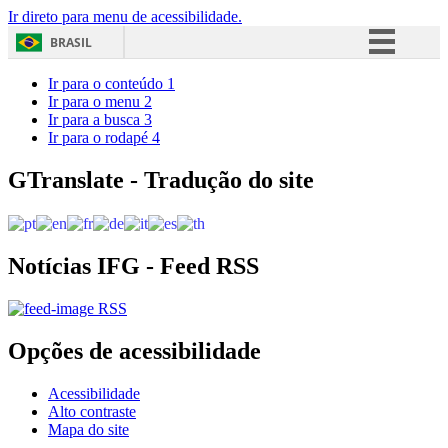
Ir direto para menu de acessibilidade.
BRASIL
Simplifique!
Ir para o conteúdo
1
Ir para o menu
2
Comunica BR
Ir para a busca
3
Ir para o rodapé
4
Participe
Acesso à informação
GTranslate - Tradução do site
Legislação
Canais
Notícias IFG - Feed RSS
RSS
Opções de acessibilidade
Acessibilidade
Alto contraste
Mapa do site