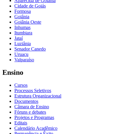
Aparecida de Goiânia
Cidade de Goiás
Formosa
Goiânia
Goiânia Oeste
Inhumas
Itumbiara
Jataí
Luziânia
Senador Canedo
Uruaçu
Valparaíso
Ensino
Cursos
Processos Seletivos
Estrutura Organizacional
Documentos
Câmara de Ensino
Fóruns e debates
Projetos e Programas
Editais
Calendário Acadêmico
Permanência e Êxito