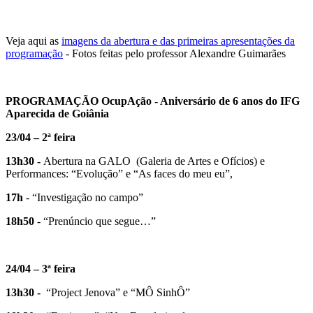
Veja aqui as
imagens da abertura e das primeiras apresentações da
programação
- Fotos feitas pelo professor Alexandre Guimarães
PROGRAMAÇÃO OcupAção - Aniversário de 6 anos do IFG
Aparecida de Goiânia
23/04 – 2ª feira
13h30 -
Abertura na GALO (Galeria de Artes e Ofícios) e
Performances: “Evolução” e “As faces do meu eu”,
17h
- “Investigação no campo”
18h50
- “Prenúncio que segue…”
24/04 – 3ª feira
13h30 -
“Project Jenova” e “MÔ SinhÔ”