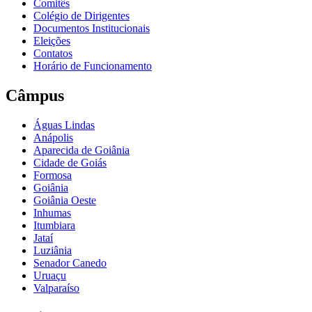
Comitês
Colégio de Dirigentes
Documentos Institucionais
Eleições
Contatos
Horário de Funcionamento
Câmpus
Águas Lindas
Anápolis
Aparecida de Goiânia
Cidade de Goiás
Formosa
Goiânia
Goiânia Oeste
Inhumas
Itumbiara
Jataí
Luziânia
Senador Canedo
Uruaçu
Valparaíso