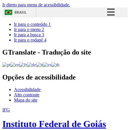
Ir direto para menu de acessibilidade.
BRASIL
Simplifique!
Ir para o conteúdo
1
Ir para o menu
2
Comunica BR
Ir para a busca
3
Ir para o rodapé
4
Participe
Acesso à informação
GTranslate - Tradução do site
Legislação
Canais
Opções de acessibilidade
Acessibilidade
Alto contraste
Mapa do site
IFG
Instituto Federal de Goiás