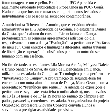
fotomontagens e um espelho. Ex-aluno do IFG Aparecida e
atualmente estudando Publicidade e Propaganda na PUC- Goiás,
Kadu conta que buscou retratar os comportamentos fechados e
individualistas das pessoas na sociedade contemporânea.
A nutricionista Tcherena de Amorim, que é servidora técnica
administrativa no IFG Aparecida de Goiânia, e o estudante Daniel
da Costa, que é calouro do curso de Licenciatura em Dança,
protagonizaram as primeiras apresentações artísticas do dia,
respectivamente com a dança “Evolução” e a performance “As faces
do meu eu”. Com enredos e linguagens diferentes, ambas trataram
de libertação e superação de obstáculos para o encontro do ser
humano com sua essência.
No fim de tarde, os estudantes Lila Morena Acuña, Mallyssa Dalete
e Bruno Santana da Silva, do curso de Licenciatura em Dança,
utilizaram a escadaria do Complexo Tecnológico para a performance
“Investigação no Campo”. A programação da segunda-feira foi
encerrada com outra aluna do curso de Dança, Maria Ozana, com a
apresentação “Prenúncio que segue...”. A agenda de exposições e
performances segue até sexta-feira (confira abaixo), nos intervalos
de 13 às 14 horas e de 17 às 19 horas no saguão do câmpus e em
pátios, passarelas, corredores e escadaria. A organizadora do projeto
OcupAção, professora Giovana Consorte convida alunos e
servidores a prestigiar as atividades previstas.