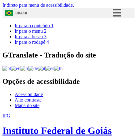
Ir direto para menu de acessibilidade.
BRASIL
Simplifique!
Ir para o conteúdo
1
Ir para o menu
2
Comunica BR
Ir para a busca
3
Ir para o rodapé
4
Participe
Acesso à informação
GTranslate - Tradução do site
Legislação
Canais
Opções de acessibilidade
Acessibilidade
Alto contraste
Mapa do site
IFG
Instituto Federal de Goiás