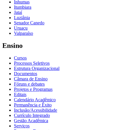
Inhumas
Itumbiara
Jataí
Luziânia
Senador Canedo
Uruaçu
Valparaíso
Ensino
Cursos
Processos Seletivos
Estrutura Organizacional
Documentos
Câmara de Ensino
Fóruns e debates
Projetos e Programas
Editais
Calendário Acadêmico
Permanência e Êxito
Inclusão/Acessibilidade
Currículo Integrado
Gestão Acadêmica
Serviços