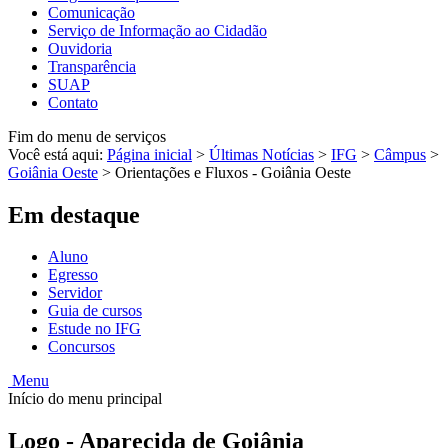
Comunicação
Serviço de Informação ao Cidadão
Ouvidoria
Transparência
SUAP
Contato
Fim do menu de serviços
Você está aqui:
Página inicial
>
Últimas Notícias
>
IFG
>
Câmpus
>
Goiânia Oeste
>
Orientações e Fluxos - Goiânia Oeste
Em destaque
Aluno
Egresso
Servidor
Guia de cursos
Estude no IFG
Concursos
Menu
Início do menu principal
Logo - Aparecida de Goiânia