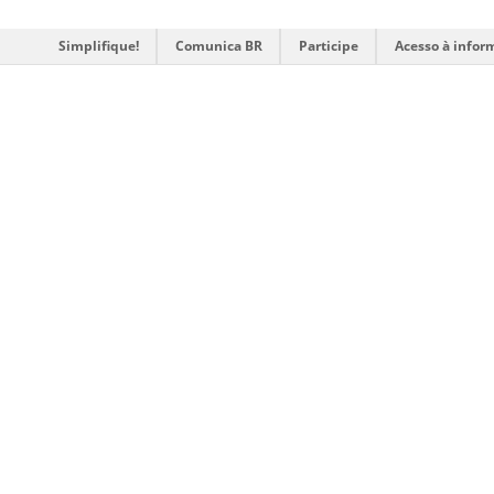
Simplifique!
Comunica BR
Participe
Acesso à infor