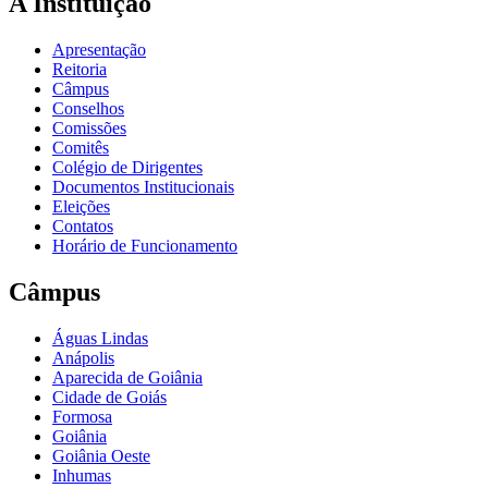
A Instituição
Apresentação
Reitoria
Câmpus
Conselhos
Comissões
Comitês
Colégio de Dirigentes
Documentos Institucionais
Eleições
Contatos
Horário de Funcionamento
Câmpus
Águas Lindas
Anápolis
Aparecida de Goiânia
Cidade de Goiás
Formosa
Goiânia
Goiânia Oeste
Inhumas