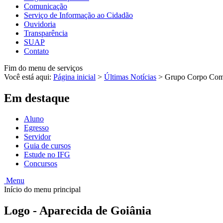
Comunicação
Serviço de Informação ao Cidadão
Ouvidoria
Transparência
SUAP
Contato
Fim do menu de serviços
Você está aqui:
Página inicial
>
Últimas Notícias
>
Grupo Corpo Compo
Em destaque
Aluno
Egresso
Servidor
Guia de cursos
Estude no IFG
Concursos
Menu
Início do menu principal
Logo - Aparecida de Goiânia