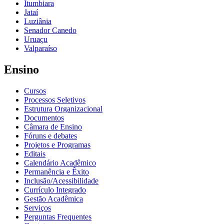
Itumbiara
Jataí
Luziânia
Senador Canedo
Uruaçu
Valparaíso
Ensino
Cursos
Processos Seletivos
Estrutura Organizacional
Documentos
Câmara de Ensino
Fóruns e debates
Projetos e Programas
Editais
Calendário Acadêmico
Permanência e Êxito
Inclusão/Acessibilidade
Currículo Integrado
Gestão Acadêmica
Serviços
Perguntas Frequentes