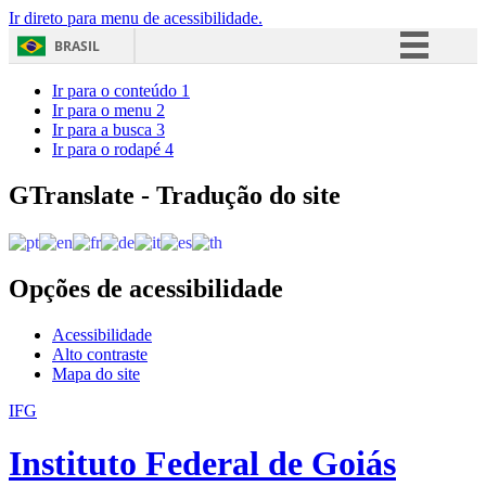
Ir direto para menu de acessibilidade.
BRASIL
Simplifique!
Ir para o conteúdo
1
Ir para o menu
2
Comunica BR
Ir para a busca
3
Ir para o rodapé
4
Participe
Acesso à informação
GTranslate - Tradução do site
Legislação
Canais
Opções de acessibilidade
Acessibilidade
Alto contraste
Mapa do site
IFG
Instituto Federal de Goiás