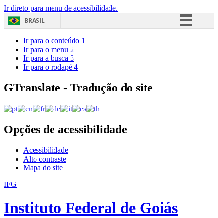
Ir direto para menu de acessibilidade.
BRASIL
Simplifique!
Ir para o conteúdo
1
Ir para o menu
2
Comunica BR
Ir para a busca
3
Ir para o rodapé
4
Participe
Acesso à informação
GTranslate - Tradução do site
Legislação
Canais
Opções de acessibilidade
Acessibilidade
Alto contraste
Mapa do site
IFG
Instituto Federal de Goiás