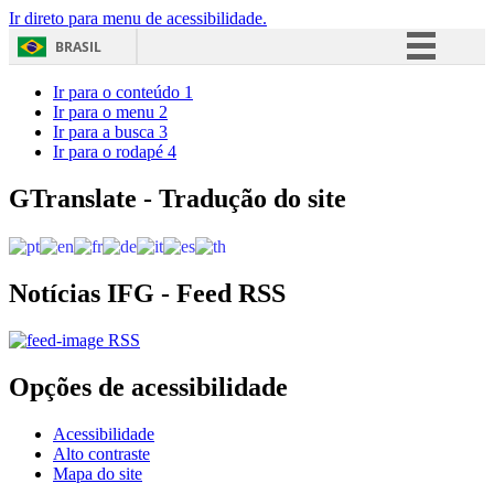
Ir direto para menu de acessibilidade.
BRASIL
Simplifique!
Ir para o conteúdo
1
Ir para o menu
2
Comunica BR
Ir para a busca
3
Ir para o rodapé
4
Participe
Acesso à informação
GTranslate - Tradução do site
Legislação
Canais
Notícias IFG - Feed RSS
RSS
Opções de acessibilidade
Acessibilidade
Alto contraste
Mapa do site