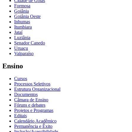
Cidade de Goiás
Formosa
Goiânia
Goiânia Oeste
Inhumas
Itumbiara
Jataí
Luziânia
Senador Canedo
Uruaçu
Valparaíso
Ensino
Cursos
Processos Seletivos
Estrutura Organizacional
Documentos
Câmara de Ensino
Fóruns e debates
Projetos e Programas
Editais
Calendário Acadêmico
Permanência e Êxito
Inclusão/Acessibilidade