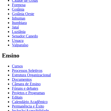
Cidade de Goiás
Formosa
Goiânia
Goiânia Oeste
Inhumas
Itumbiara
Jataí
Luziânia
Senador Canedo
Uruaçu
Valparaíso
Ensino
Cursos
Processos Seletivos
Estrutura Organizacional
Documentos
Câmara de Ensino
Fóruns e debates
Projetos e Programas
Editais
Calendário Acadêmico
Permanência e Êxito
Inclusão/Acessibilidade