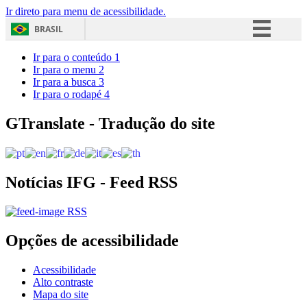
Ir direto para menu de acessibilidade.
BRASIL
Simplifique!
Ir para o conteúdo
1
Ir para o menu
2
Comunica BR
Ir para a busca
3
Ir para o rodapé
4
Participe
Acesso à informação
GTranslate - Tradução do site
Legislação
Canais
Notícias IFG - Feed RSS
RSS
Opções de acessibilidade
Acessibilidade
Alto contraste
Mapa do site