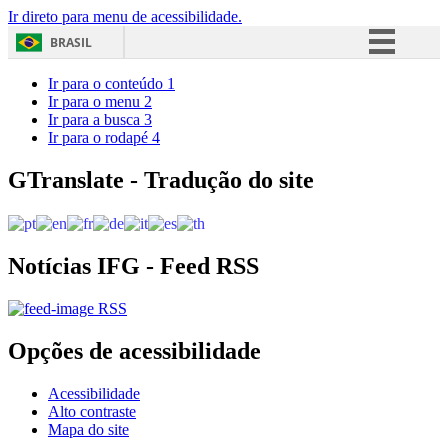
Ir direto para menu de acessibilidade.
BRASIL
Simplifique!
Ir para o conteúdo
1
Ir para o menu
2
Comunica BR
Ir para a busca
3
Ir para o rodapé
4
Participe
Acesso à informação
GTranslate - Tradução do site
Legislação
Canais
Notícias IFG - Feed RSS
RSS
Opções de acessibilidade
Acessibilidade
Alto contraste
Mapa do site