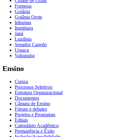
Cidade de Goiás
Formosa
Goiânia
Goiânia Oeste
Inhumas
Itumbiara
Jataí
Luziânia
Senador Canedo
Uruaçu
Valparaíso
Ensino
Cursos
Processos Seletivos
Estrutura Organizacional
Documentos
Câmara de Ensino
Fóruns e debates
Projetos e Programas
Editais
Calendário Acadêmico
Permanência e Êxito
Inclusão/Acessibilidade