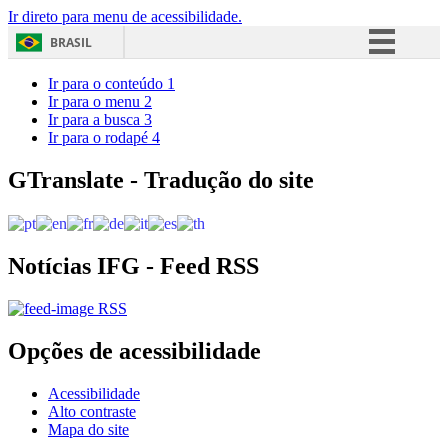
Ir direto para menu de acessibilidade.
BRASIL
Simplifique!
Ir para o conteúdo
1
Ir para o menu
2
Comunica BR
Ir para a busca
3
Ir para o rodapé
4
Participe
Acesso à informação
GTranslate - Tradução do site
Legislação
Canais
Notícias IFG - Feed RSS
RSS
Opções de acessibilidade
Acessibilidade
Alto contraste
Mapa do site