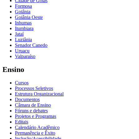
Cidade de Goiás
Formosa
Goiânia
Goiânia Oeste
Inhumas
Itumbiara
Jataí
Luziânia
Senador Canedo
Uruaçu
Valparaíso
Ensino
Cursos
Processos Seletivos
Estrutura Organizacional
Documentos
Câmara de Ensino
Fóruns e debates
Projetos e Programas
Editais
Calendário Acadêmico
Permanência e Êxito
Inclusão/Acessibilidade