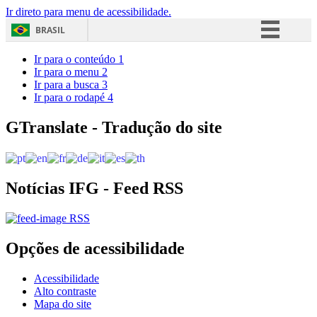
Ir direto para menu de acessibilidade.
BRASIL
Simplifique!
Ir para o conteúdo
1
Ir para o menu
2
Comunica BR
Ir para a busca
3
Ir para o rodapé
4
Participe
Acesso à informação
GTranslate - Tradução do site
Legislação
Canais
Notícias IFG - Feed RSS
RSS
Opções de acessibilidade
Acessibilidade
Alto contraste
Mapa do site