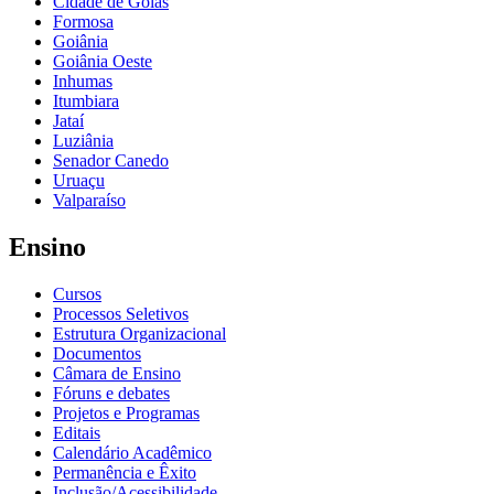
Cidade de Goiás
Formosa
Goiânia
Goiânia Oeste
Inhumas
Itumbiara
Jataí
Luziânia
Senador Canedo
Uruaçu
Valparaíso
Ensino
Cursos
Processos Seletivos
Estrutura Organizacional
Documentos
Câmara de Ensino
Fóruns e debates
Projetos e Programas
Editais
Calendário Acadêmico
Permanência e Êxito
Inclusão/Acessibilidade