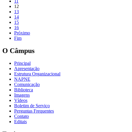
11
12
13
14
15
16
Próximo
Fim
O Câmpus
Principal
Apresentação
Estrutura Organizacional
NAPNE
Comunicação
Biblioteca
Imagens
Vídeos
Boletim de Serviço
Perguntas Frequentes
Contato
Editais