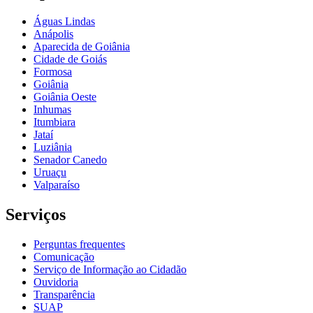
Águas Lindas
Anápolis
Aparecida de Goiânia
Cidade de Goiás
Formosa
Goiânia
Goiânia Oeste
Inhumas
Itumbiara
Jataí
Luziânia
Senador Canedo
Uruaçu
Valparaíso
Serviços
Perguntas frequentes
Comunicação
Serviço de Informação ao Cidadão
Ouvidoria
Transparência
SUAP