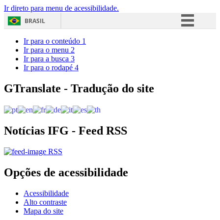
Ir direto para menu de acessibilidade.
BRASIL
Simplifique!
Ir para o conteúdo
1
Ir para o menu
2
Comunica BR
Ir para a busca
3
Ir para o rodapé
4
Participe
Acesso à informação
GTranslate - Tradução do site
Legislação
Canais
Notícias IFG - Feed RSS
RSS
Opções de acessibilidade
Acessibilidade
Alto contraste
Mapa do site