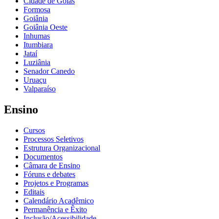
Cidade de Goiás
Formosa
Goiânia
Goiânia Oeste
Inhumas
Itumbiara
Jataí
Luziânia
Senador Canedo
Uruaçu
Valparaíso
Ensino
Cursos
Processos Seletivos
Estrutura Organizacional
Documentos
Câmara de Ensino
Fóruns e debates
Projetos e Programas
Editais
Calendário Acadêmico
Permanência e Êxito
Inclusão/Acessibilidade