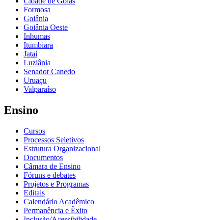
Cidade de Goiás
Formosa
Goiânia
Goiânia Oeste
Inhumas
Itumbiara
Jataí
Luziânia
Senador Canedo
Uruaçu
Valparaíso
Ensino
Cursos
Processos Seletivos
Estrutura Organizacional
Documentos
Câmara de Ensino
Fóruns e debates
Projetos e Programas
Editais
Calendário Acadêmico
Permanência e Êxito
Inclusão/Acessibilidade