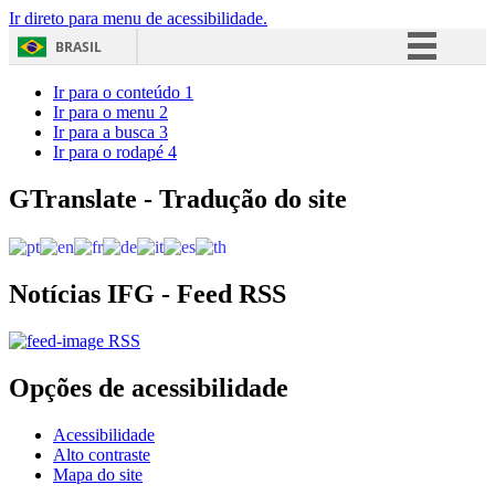
Ir direto para menu de acessibilidade.
BRASIL
Simplifique!
Ir para o conteúdo
1
Ir para o menu
2
Comunica BR
Ir para a busca
3
Ir para o rodapé
4
Participe
Acesso à informação
GTranslate - Tradução do site
Legislação
Canais
Notícias IFG - Feed RSS
RSS
Opções de acessibilidade
Acessibilidade
Alto contraste
Mapa do site