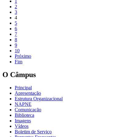
1
2
3
4
5
6
7
8
9
10
Próximo
Fim
O Câmpus
Principal
Apresentação
Estrutura Organizacional
NAPNE
Comunicação
Biblioteca
Imagens
Vídeos
Boletim de Serviço