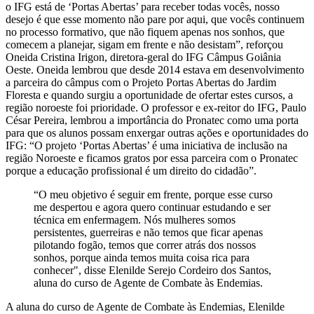
o IFG está de ‘Portas Abertas’ para receber todas vocês, nosso
desejo é que esse momento não pare por aqui, que vocês continuem
no processo formativo, que não fiquem apenas nos sonhos, que
comecem a planejar, sigam em frente e não desistam”, reforçou
Oneida Cristina Irigon, diretora-geral do IFG Câmpus Goiânia
Oeste. Oneida lembrou que desde 2014 estava em desenvolvimento
a parceira do câmpus com o Projeto Portas Abertas do Jardim
Floresta e quando surgiu a oportunidade de ofertar estes cursos, a
região noroeste foi prioridade. O professor e ex-reitor do IFG, Paulo
César Pereira, lembrou a importância do Pronatec como uma porta
para que os alunos possam enxergar outras ações e oportunidades do
IFG: “O projeto ‘Portas Abertas’ é uma iniciativa de inclusão na
região Noroeste e ficamos gratos por essa parceira com o Pronatec
porque a educação profissional é um direito do cidadão”.
“O meu objetivo é seguir em frente, porque esse curso
me despertou e agora quero continuar estudando e ser
técnica em enfermagem. Nós mulheres somos
persistentes, guerreiras e não temos que ficar apenas
pilotando fogão, temos que correr atrás dos nossos
sonhos, porque ainda temos muita coisa rica para
conhecer", disse Elenilde Serejo Cordeiro dos Santos,
aluna do curso de Agente de Combate às Endemias.
A aluna do curso de Agente de Combate às Endemias, Elenilde