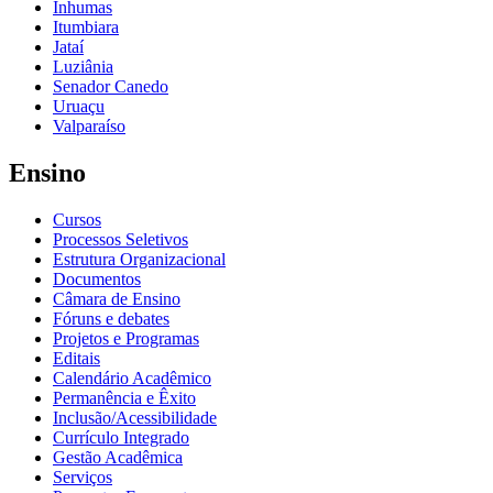
Inhumas
Itumbiara
Jataí
Luziânia
Senador Canedo
Uruaçu
Valparaíso
Ensino
Cursos
Processos Seletivos
Estrutura Organizacional
Documentos
Câmara de Ensino
Fóruns e debates
Projetos e Programas
Editais
Calendário Acadêmico
Permanência e Êxito
Inclusão/Acessibilidade
Currículo Integrado
Gestão Acadêmica
Serviços