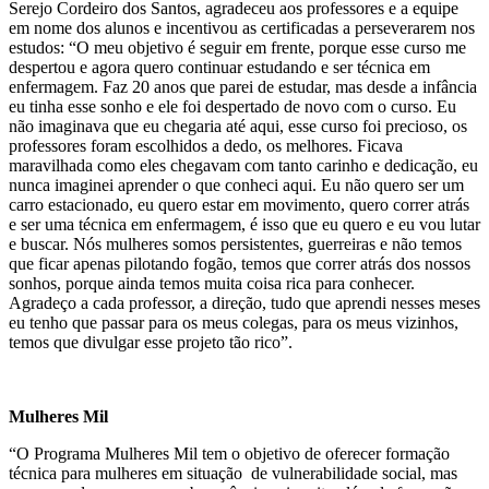
Serejo Cordeiro dos Santos, agradeceu aos professores e a equipe
em nome dos alunos e incentivou as certificadas a perseverarem nos
estudos: “O meu objetivo é seguir em frente, porque esse curso me
despertou e agora quero continuar estudando e ser técnica em
enfermagem. Faz 20 anos que parei de estudar, mas desde a infância
eu tinha esse sonho e ele foi despertado de novo com o curso. Eu
não imaginava que eu chegaria até aqui, esse curso foi precioso, os
professores foram escolhidos a dedo, os melhores. Ficava
maravilhada como eles chegavam com tanto carinho e dedicação, eu
nunca imaginei aprender o que conheci aqui. Eu não quero ser um
carro estacionado, eu quero estar em movimento, quero correr atrás
e ser uma técnica em enfermagem, é isso que eu quero e eu vou lutar
e buscar. Nós mulheres somos persistentes, guerreiras e não temos
que ficar apenas pilotando fogão, temos que correr atrás dos nossos
sonhos, porque ainda temos muita coisa rica para conhecer.
Agradeço a cada professor, a direção, tudo que aprendi nesses meses
eu tenho que passar para os meus colegas, para os meus vizinhos,
temos que divulgar esse projeto tão rico”.
Mulheres Mil
“O Programa Mulheres Mil tem o objetivo de oferecer formação
técnica para mulheres em situação de vulnerabilidade social, mas