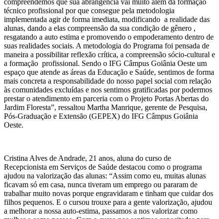
compreendemos que sua abrangência vai muito além da formação
técnico profissional por que consegue pela metodologia
implementada agir de forma imediata, modificando a realidade das
alunas, dando a elas compreensão da sua condição de gênero ,
resgatando a auto estima e promovendo o empoderamento dentro de
suas realidades sociais. A metodologia do Programa foi pensada de
maneira a possibilitar reflexão crítica, a compreensão sócio-cultural e
a formação profissional. Sendo o IFG Câmpus Goiânia Oeste um
espaço que atende as áreas da Educação e Saúde, sentimos de forma
mais concreta a responsabilidade do nosso papel social com relação
às comunidades excluídas e nos sentimos gratificadas por podermos
prestar o atendimento em parceria com o Projeto Portas Abertas do
Jardim Floresta”, ressaltou Martha Manrique, gerente de Pesquisa,
Pós-Graduação e Extensão (GEPEX) do IFG Câmpus Goiânia
Oeste.
Cristina Alves de Andrade, 21 anos, aluna do curso de
Recepcionista em Serviços de Saúde destacou como o programa
ajudou na valorização das alunas: “Assim como eu, muitas alunas
ficavam só em casa, nunca tiveram um emprego ou pararam de
trabalhar muito novas porque engravidaram e tinham que cuidar dos
filhos pequenos. E o cursou trouxe para a gente valorização, ajudou
a melhorar a nossa auto-estima, passamos a nos valorizar como