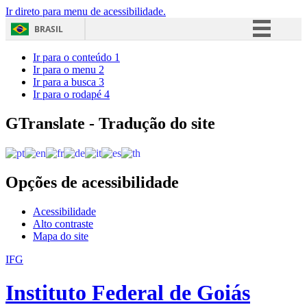
Ir direto para menu de acessibilidade.
BRASIL
Simplifique!
Ir para o conteúdo
1
Ir para o menu
2
Comunica BR
Ir para a busca
3
Ir para o rodapé
4
Participe
Acesso à informação
GTranslate - Tradução do site
Legislação
Canais
Opções de acessibilidade
Acessibilidade
Alto contraste
Mapa do site
IFG
Instituto Federal de Goiás