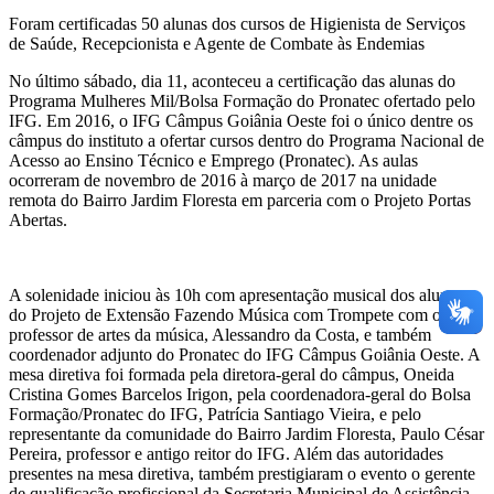
Foram certificadas 50 alunas dos cursos de Higienista de Serviços
de Saúde, Recepcionista e Agente de Combate às Endemias
No último sábado, dia 11, aconteceu a certificação das alunas do
Programa Mulheres Mil/Bolsa Formação do Pronatec ofertado pelo
IFG. Em 2016, o IFG Câmpus Goiânia Oeste foi o único dentre os
câmpus do instituto a ofertar cursos dentro do Programa Nacional de
Acesso ao Ensino Técnico e Emprego (Pronatec). As aulas
ocorreram de novembro de 2016 à março de 2017 na unidade
remota do Bairro Jardim Floresta em parceria com o Projeto Portas
Abertas.
A solenidade iniciou às 10h com apresentação musical dos alunos
do Projeto de Extensão Fazendo Música com Trompete com o
professor de artes da música, Alessandro da Costa, e também
coordenador adjunto do Pronatec do IFG Câmpus Goiânia Oeste. A
mesa diretiva foi formada pela diretora-geral do câmpus, Oneida
Cristina Gomes Barcelos Irigon, pela coordenadora-geral do Bolsa
Formação/Pronatec do IFG, Patrícia Santiago Vieira, e pelo
representante da comunidade do Bairro Jardim Floresta, Paulo César
Pereira, professor e antigo reitor do IFG. Além das autoridades
presentes na mesa diretiva, também prestigiaram o evento o gerente
de qualificação profissional da Secretaria Municipal de Assistência