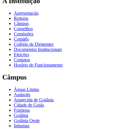
A Instituição
Apresentação
Reitoria
Câmpus
Conselhos
Comissões
Comitês
Colégio de Dirigentes
Documentos Institucionais
Eleições
Contatos
Horário de Funcionamento
Câmpus
Águas Lindas
Anápolis
Aparecida de Goiânia
Cidade de Goiás
Formosa
Goiânia
Goiânia Oeste
Inhumas