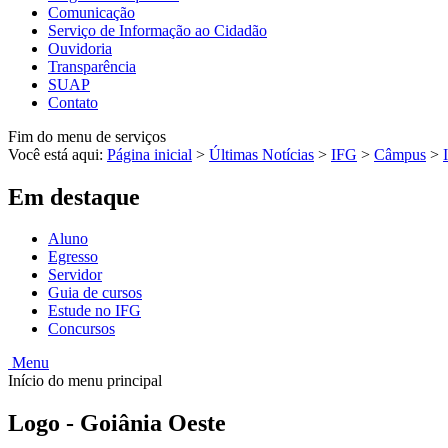
Comunicação
Serviço de Informação ao Cidadão
Ouvidoria
Transparência
SUAP
Contato
Fim do menu de serviços
Você está aqui:
Página inicial
>
Últimas Notícias
>
IFG
>
Câmpus
>
Em destaque
Aluno
Egresso
Servidor
Guia de cursos
Estude no IFG
Concursos
Menu
Início do menu principal
Logo - Goiânia Oeste