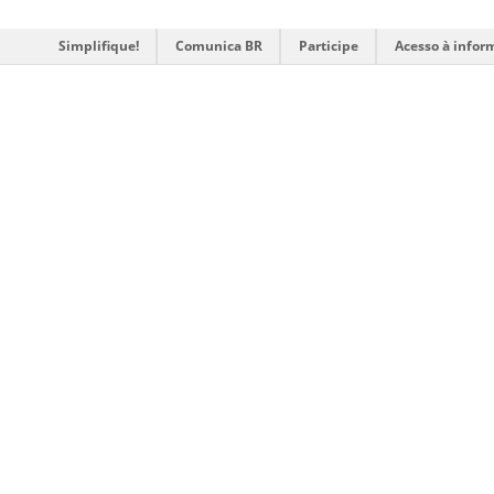
Simplifique!
Comunica BR
Participe
Acesso à infor