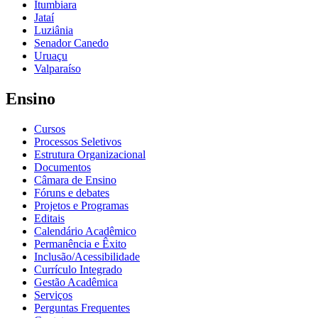
Itumbiara
Jataí
Luziânia
Senador Canedo
Uruaçu
Valparaíso
Ensino
Cursos
Processos Seletivos
Estrutura Organizacional
Documentos
Câmara de Ensino
Fóruns e debates
Projetos e Programas
Editais
Calendário Acadêmico
Permanência e Êxito
Inclusão/Acessibilidade
Currículo Integrado
Gestão Acadêmica
Serviços
Perguntas Frequentes