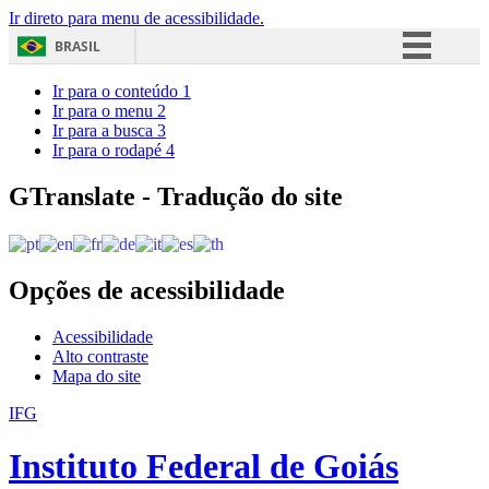
Ir direto para menu de acessibilidade.
BRASIL
Simplifique!
Ir para o conteúdo
1
Ir para o menu
2
Comunica BR
Ir para a busca
3
Ir para o rodapé
4
Participe
Acesso à informação
GTranslate - Tradução do site
Legislação
Canais
Opções de acessibilidade
Acessibilidade
Alto contraste
Mapa do site
IFG
Instituto Federal de Goiás