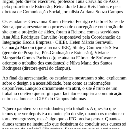
Irigon; pelo diretor-executivo, professor Tauã Carvalho de Assis;
pelo pró-reitor de Extensão, Reinaldo de Lima Reis Júnior, e pela
diretora de Comunicação Social, jornalista Adriana Souza Campos.
Os estudantes Geovanna Karem Pereira Fedrigo e Gabriel Sales de
Sousa, que apresentaram o processo de concepção e construção do
site com a projeção de slides, foram à Reitoria com as servidoras
Ana Júlia Rodrigues Carvalho (responsável pela Coordenação de
Integração Escola Empresa - CIEE), Helen Márcia Serravalli
Camargo Maconi (que atua na CIEE), Shirley Carmem da Silva
(gerente de Pesquisa, Pós-Graduação e Extensão), Viviane
Margarida Gomes Pacheco (que atua na Fábrica de Software e
orientou o trabalho dos estudantes) e Nilva Maria dos Santos
Rodrigues (diretora-geral do câmpus).
Ao final da apresentação, os estudantes mostraram o site, explicaram
sobre o design e a acessibilidade, bem como as informações
disponíveis. Lançado oficialmente em abril, o site é fruto de um
trabalho coletivo que surgiu para facilitar e ampliar a comunicação
entre os alunos e a CIEE do Câmpus Inhumas.
"Quero parabenizar os estudantes pelo trabalho. A questão que
temos que ver depois é a manutenção do site, quando os meninos se
tornarem egressos, mas é algo que o IFG precisa pensar. Quantos
alunos temos na instituição que desistiram de concluir seus cursos só