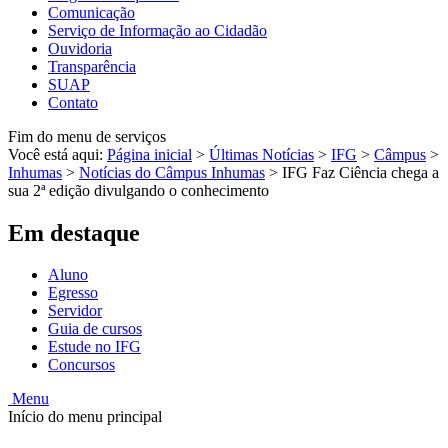
Comunicação
Serviço de Informação ao Cidadão
Ouvidoria
Transparência
SUAP
Contato
Fim do menu de serviços
Você está aqui:
Página inicial
>
Últimas Notícias
>
IFG
>
Câmpus
>
Inhumas
>
Notícias do Câmpus Inhumas
>
IFG Faz Ciência chega a
sua 2ª edição divulgando o conhecimento
Em destaque
Aluno
Egresso
Servidor
Guia de cursos
Estude no IFG
Concursos
Menu
Início do menu principal