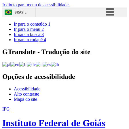
Ir direto para menu de acessibilidade.
BRASIL
Simplifique!
Ir para o conteúdo
1
Ir para o menu
2
Comunica BR
Ir para a busca
3
Ir para o rodapé
4
Participe
Acesso à informação
GTranslate - Tradução do site
Legislação
Canais
Opções de acessibilidade
Acessibilidade
Alto contraste
Mapa do site
IFG
Instituto Federal de Goiás