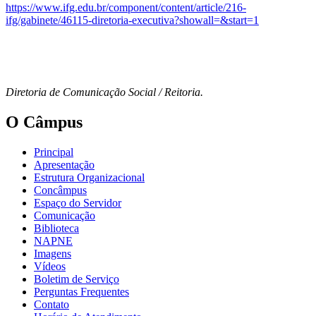
https://www.ifg.edu.br/component/content/article/216-
ifg/gabinete/46115-diretoria-executiva?showall=&start=1
Diretoria de Comunicação Social / Reitoria.
O Câmpus
Principal
Apresentação
Estrutura Organizacional
Concâmpus
Espaço do Servidor
Comunicação
Biblioteca
NAPNE
Imagens
Vídeos
Boletim de Serviço
Perguntas Frequentes
Contato