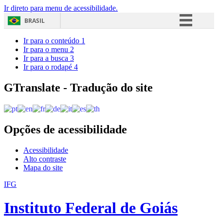
Ir direto para menu de acessibilidade.
BRASIL
Simplifique!
Ir para o conteúdo
1
Ir para o menu
2
Comunica BR
Ir para a busca
3
Ir para o rodapé
4
Participe
Acesso à informação
GTranslate - Tradução do site
Legislação
Canais
Opções de acessibilidade
Acessibilidade
Alto contraste
Mapa do site
IFG
Instituto Federal de Goiás