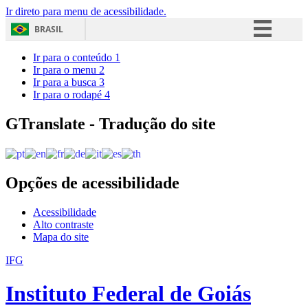
Ir direto para menu de acessibilidade.
BRASIL
Simplifique!
Ir para o conteúdo
1
Ir para o menu
2
Comunica BR
Ir para a busca
3
Ir para o rodapé
4
Participe
Acesso à informação
GTranslate - Tradução do site
Legislação
Canais
Opções de acessibilidade
Acessibilidade
Alto contraste
Mapa do site
IFG
Instituto Federal de Goiás