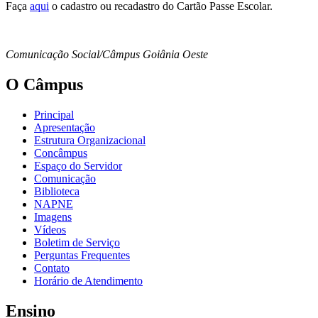
Faça
aqui
o cadastro ou recadastro do Cartão Passe Escolar.
Comunicação Social/Câmpus Goiânia Oeste
O Câmpus
Principal
Apresentação
Estrutura Organizacional
Concâmpus
Espaço do Servidor
Comunicação
Biblioteca
NAPNE
Imagens
Vídeos
Boletim de Serviço
Perguntas Frequentes
Contato
Horário de Atendimento
Ensino