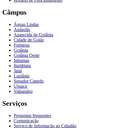
Horário de Funcionamento
Câmpus
Águas Lindas
Anápolis
Aparecida de Goiânia
Cidade de Goiás
Formosa
Goiânia
Goiânia Oeste
Inhumas
Itumbiara
Jataí
Luziânia
Senador Canedo
Uruaçu
Valparaíso
Serviços
Perguntas frequentes
Comunicação
Serviço de Informação ao Cidadão