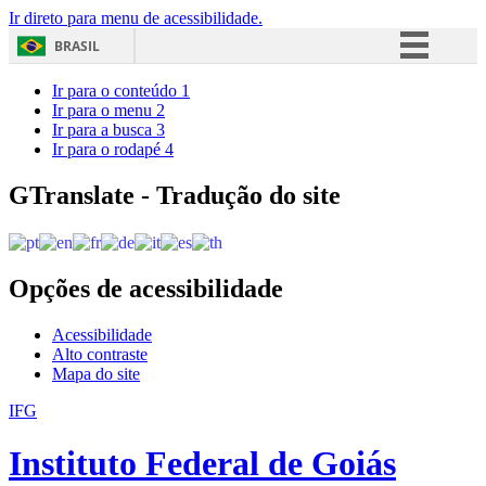
Ir direto para menu de acessibilidade.
BRASIL
Simplifique!
Ir para o conteúdo
1
Ir para o menu
2
Comunica BR
Ir para a busca
3
Ir para o rodapé
4
Participe
Acesso à informação
GTranslate - Tradução do site
Legislação
Canais
Opções de acessibilidade
Acessibilidade
Alto contraste
Mapa do site
IFG
Instituto Federal de Goiás