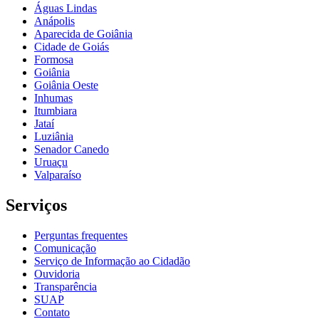
Águas Lindas
Anápolis
Aparecida de Goiânia
Cidade de Goiás
Formosa
Goiânia
Goiânia Oeste
Inhumas
Itumbiara
Jataí
Luziânia
Senador Canedo
Uruaçu
Valparaíso
Serviços
Perguntas frequentes
Comunicação
Serviço de Informação ao Cidadão
Ouvidoria
Transparência
SUAP
Contato