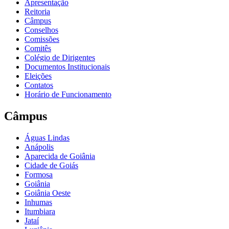
Apresentação
Reitoria
Câmpus
Conselhos
Comissões
Comitês
Colégio de Dirigentes
Documentos Institucionais
Eleições
Contatos
Horário de Funcionamento
Câmpus
Águas Lindas
Anápolis
Aparecida de Goiânia
Cidade de Goiás
Formosa
Goiânia
Goiânia Oeste
Inhumas
Itumbiara
Jataí