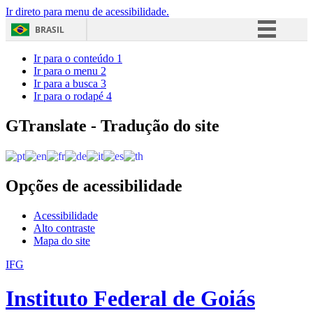
Ir direto para menu de acessibilidade.
BRASIL
Simplifique!
Ir para o conteúdo
1
Ir para o menu
2
Comunica BR
Ir para a busca
3
Ir para o rodapé
4
Participe
Acesso à informação
GTranslate - Tradução do site
Legislação
Canais
Opções de acessibilidade
Acessibilidade
Alto contraste
Mapa do site
IFG
Instituto Federal de Goiás