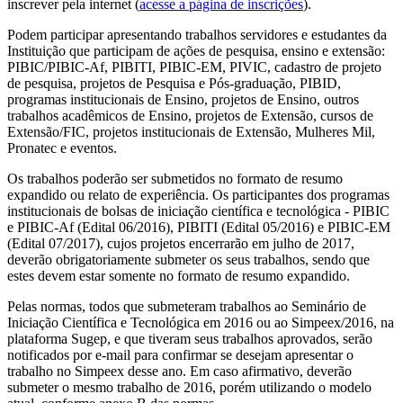
inscrever pela internet (
acesse a página de inscrições
).
Podem participar apresentando trabalhos servidores e estudantes da
Instituição que participam de ações de pesquisa, ensino e extensão:
PIBIC/PIBIC-Af, PIBITI, PIBIC-EM, PIVIC, cadastro de projeto
de pesquisa, projetos de Pesquisa e Pós-graduação, PIBID,
programas institucionais de Ensino, projetos de Ensino, outros
trabalhos acadêmicos de Ensino, projetos de Extensão, cursos de
Extensão/FIC, projetos institucionais de Extensão, Mulheres Mil,
Pronatec e eventos.
Os trabalhos poderão ser submetidos no formato de resumo
expandido ou relato de experiência. Os participantes dos programas
institucionais de bolsas de iniciação científica e tecnológica - PIBIC
e PIBIC-Af (Edital 06/2016), PIBITI (Edital 05/2016) e PIBIC-EM
(Edital 07/2017), cujos projetos encerrarão em julho de 2017,
deverão obrigatoriamente submeter os seus trabalhos, sendo que
estes devem estar somente no formato de resumo expandido.
Pelas normas, todos que submeteram trabalhos ao Seminário de
Iniciação Científica e Tecnológica em 2016 ou ao Simpeex/2016, na
plataforma Sugep, e que tiveram seus trabalhos aprovados, serão
notificados por e-mail para confirmar se desejam apresentar o
trabalho no Simpeex desse ano. Em caso afirmativo, deverão
submeter o mesmo trabalho de 2016, porém utilizando o modelo