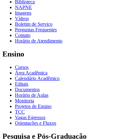
Biblioteca
NAPNE
Imagens
Vídeos
Boletim de Serviço
Perguntas Frequentes
Contato
Horário de Atendimento
Ensino
Cursos
Área Acadêmica
Calendário Acadêmico
Editais
Documentos
Horário de Aulas
Monitoria
Projetos de Ensino
TCC
Vagas Egressos
Orientações e Fluxos
Pesquisa e Pós-Graduação