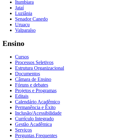
Itumbiara
Jataí
Luziânia
Senador Canedo
Uruaçu
Valparaíso
Ensino
Cursos
Processos Seletivos
Estrutura Organizacional
Documentos
Câmara de Ensino
Fóruns e debates
Projetos e Programas
Editais
Calendário Acadêmico
Permanência e Êxito
Inclusão/Acessibilidade
Currículo Integrado
Gestão Acadêmica
Serviços
Perguntas Frequentes