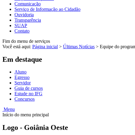
Comunicação
Serviço de Informação ao Cidadão
Ouvidoria
Transparência
SUAP
Contato
Fim do menu de serviços
Você está aqui:
Página inicial
>
Últimas Notícias
>
Equipe do program
Em destaque
Aluno
Egresso
Servidor
Guia de cursos
Estude no IFG
Concursos
Menu
Início do menu principal
Logo - Goiânia Oeste