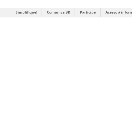
Simplifique!
Comunica BR
Participe
Acesso à infor