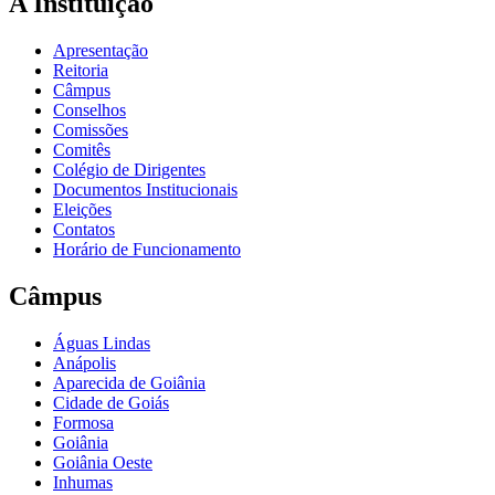
A Instituição
Apresentação
Reitoria
Câmpus
Conselhos
Comissões
Comitês
Colégio de Dirigentes
Documentos Institucionais
Eleições
Contatos
Horário de Funcionamento
Câmpus
Águas Lindas
Anápolis
Aparecida de Goiânia
Cidade de Goiás
Formosa
Goiânia
Goiânia Oeste
Inhumas