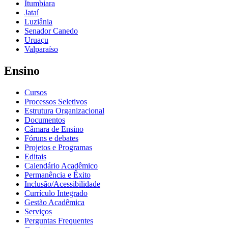
Itumbiara
Jataí
Luziânia
Senador Canedo
Uruaçu
Valparaíso
Ensino
Cursos
Processos Seletivos
Estrutura Organizacional
Documentos
Câmara de Ensino
Fóruns e debates
Projetos e Programas
Editais
Calendário Acadêmico
Permanência e Êxito
Inclusão/Acessibilidade
Currículo Integrado
Gestão Acadêmica
Serviços
Perguntas Frequentes