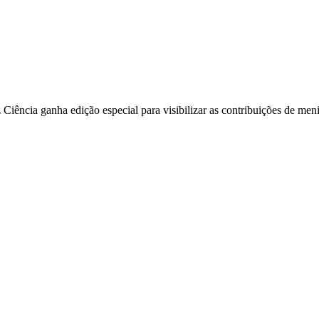
iência ganha edição especial para visibilizar as contribuições de men