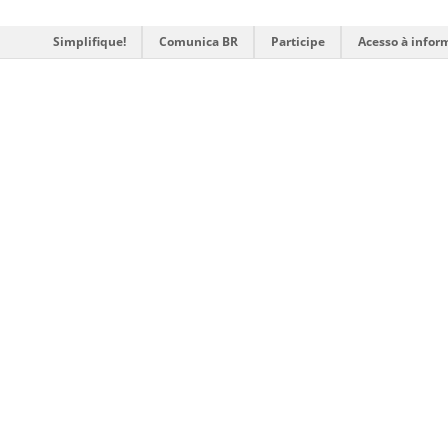
Simplifique!
Comunica BR
Participe
Acesso à infor