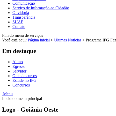
Comunicação
Serviço de Informação ao Cidadão
Ouvidoria
Transparência
SUAP
Contato
Fim do menu de serviços
Você está aqui:
Página inicial
>
Últimas Notícias
>
Programa IFG Faz C
Em destaque
Aluno
Egresso
Servidor
Guia de cursos
Estude no IFG
Concursos
Menu
Início do menu principal
Logo - Goiânia Oeste