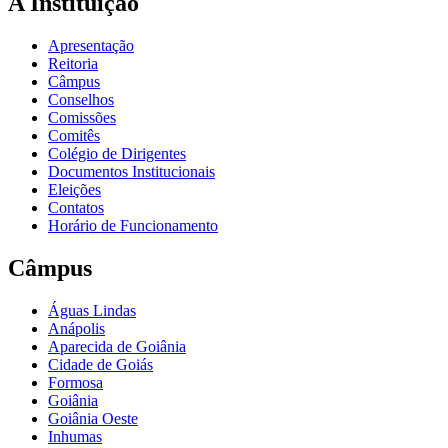
A Instituição
Apresentação
Reitoria
Câmpus
Conselhos
Comissões
Comitês
Colégio de Dirigentes
Documentos Institucionais
Eleições
Contatos
Horário de Funcionamento
Câmpus
Águas Lindas
Anápolis
Aparecida de Goiânia
Cidade de Goiás
Formosa
Goiânia
Goiânia Oeste
Inhumas