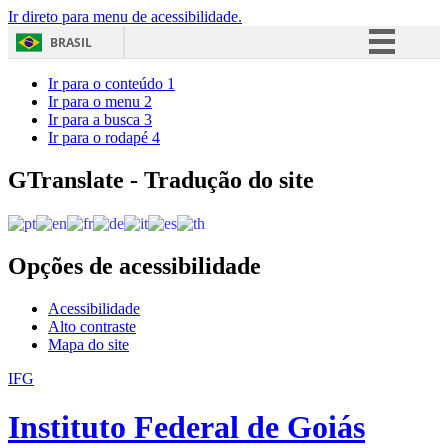
Ir direto para menu de acessibilidade.
BRASIL
Simplifique!
Ir para o conteúdo
1
Ir para o menu
2
Comunica BR
Ir para a busca
3
Ir para o rodapé
4
Participe
Acesso à informação
GTranslate - Tradução do site
Legislação
Canais
Opções de acessibilidade
Acessibilidade
Alto contraste
Mapa do site
IFG
Instituto Federal de Goiás