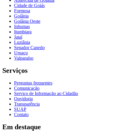
Aparecida de Goiânia
Cidade de Goiás
Formosa
Goiânia
Goiânia Oeste
Inhumas
Itumbiara
Jataí
Luziânia
Senador Canedo
Uruaçu
Valparaíso
Serviços
Perguntas frequentes
Comunicação
Serviço de Informação ao Cidadão
Ouvidoria
Transparência
SUAP
Contato
Em destaque