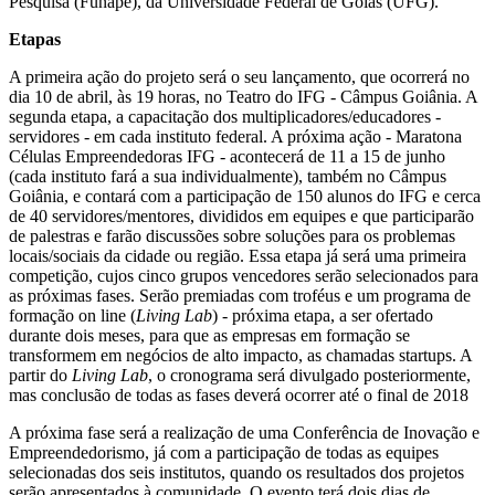
Pesquisa (Funape), da Universidade Federal de Goiás (UFG).
Etapas
A primeira ação do projeto será o seu lançamento, que ocorrerá no
dia 10 de abril, às 19 horas, no Teatro do IFG - Câmpus Goiânia. A
segunda etapa, a capacitação dos multiplicadores/educadores -
servidores - em cada instituto federal. A próxima ação - Maratona
Células Empreendedoras IFG - acontecerá de 11 a 15 de junho
(cada instituto fará a sua individualmente), também no Câmpus
Goiânia, e contará com a participação de 150 alunos do IFG e cerca
de 40 servidores/mentores, divididos em equipes e que participarão
de palestras e farão discussões sobre soluções para os problemas
locais/sociais da cidade ou região. Essa etapa já será uma primeira
competição, cujos cinco grupos vencedores serão selecionados para
as próximas fases. Serão premiadas com troféus e um programa de
formação on line (
Living Lab
) - próxima etapa, a ser ofertado
durante dois meses, para que as empresas em formação se
transformem em negócios de alto impacto, as chamadas startups. A
partir do
Living Lab
, o cronograma será divulgado posteriormente,
mas conclusão de todas as fases deverá ocorrer até o final de 2018
A próxima fase será a realização de uma Conferência de Inovação e
Empreendedorismo, já com a participação de todas as equipes
selecionadas dos seis institutos, quando os resultados dos projetos
serão apresentados à comunidade. O evento terá dois dias de