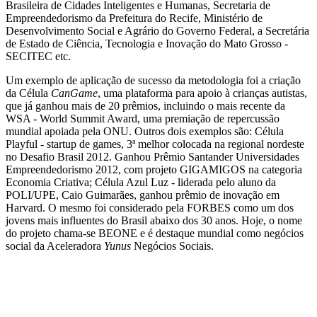
Brasileira de Cidades Inteligentes e Humanas, Secretaria de
Empreendedorismo da Prefeitura do Recife, Ministério de
Desenvolvimento Social e Agrário do Governo Federal, a Secretária
de Estado de Ciência, Tecnologia e Inovação do Mato Grosso -
SECITEC etc.
Um exemplo de aplicação de sucesso da metodologia foi a criação
da Célula
CanGame
, uma plataforma para apoio à crianças autistas,
que já ganhou mais de 20 prêmios, incluindo o mais recente da
WSA - World Summit Award, uma premiação de repercussão
mundial apoiada pela ONU. Outros dois exemplos são: Célula
Playful - startup de games, 3ª melhor colocada na regional nordeste
no Desafio Brasil 2012. Ganhou Prêmio Santander Universidades
Empreendedorismo 2012, com projeto GIGAMIGOS na categoria
Economia Criativa; Célula Azul Luz - liderada pelo aluno da
POLI/UPE, Caio Guimarães, ganhou prêmio de inovação em
Harvard. O mesmo foi considerado pela FORBES como um dos
jovens mais influentes do Brasil abaixo dos 30 anos. Hoje, o nome
do projeto chama-se BEONE e é destaque mundial como negócios
social da Aceleradora
Yunus
Negócios Sociais.