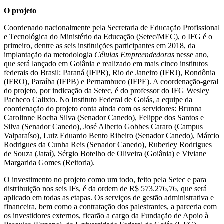
O projeto
Coordenado nacionalmente pela Secretaria de Educação Profissional
e Tecnológica do Ministério da Educação (Setec/MEC), o IFG é o
primeiro, dentre as seis instituições participantes em 2018, da
implantação da metodologia
Células Empreendedoras
nesse ano,
que será lançado em Goiânia e realizado em mais cinco institutos
federais do Brasil: Paraná (IFPR), Rio de Janeiro (IFRJ), Rondônia
(IFRO), Paraíba (IFPB) e Pernambuco (IFPE). A coordenação-geral
do projeto, por indicação da Setec, é do professor do IFG Wesley
Pacheco Calixto. No Instituto Federal de Goiás, a equipe da
coordenação do projeto conta ainda com os servidores: Brunna
Carolinne Rocha Silva (Senador Canedo), Felippe dos Santos e
Silva (Senador Canedo), José Alberto Gobbes Cararo (Campus
Valparaíso), Luiz Eduardo Bento Ribeiro (Senador Canedo), Márcio
Rodrigues da Cunha Reis (Senador Canedo), Ruberley Rodrigues
de Souza (Jataí), Sérgio Botelho de Oliveira (Goiânia) e Viviane
Margarida Gomes (Reitoria).
O investimento no projeto como um todo, feito pela Setec e para
distribuição nos seis IFs, é da ordem de R$ 573.276,76, que será
aplicado em todas as etapas. Os serviços de gestão administrativa e
financeira, bem como a contratação dos palestrantes, a parceria com
os investidores externos, ficarão a cargo da Fundação de Apoio à