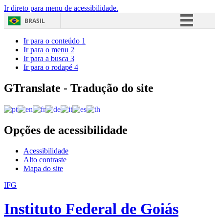
Ir direto para menu de acessibilidade.
BRASIL
Simplifique!
Ir para o conteúdo
1
Ir para o menu
2
Comunica BR
Ir para a busca
3
Ir para o rodapé
4
Participe
Acesso à informação
GTranslate - Tradução do site
Legislação
Canais
Opções de acessibilidade
Acessibilidade
Alto contraste
Mapa do site
IFG
Instituto Federal de Goiás