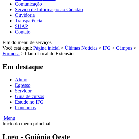
Comunicação
Serviço de Informação ao Cidadão
Ouvidoria
Transparência
SUAP
Contato
Fim do menu de serviços
Você está aqui:
Página inicial
>
Últimas Notícias
>
IFG
>
Câmpus
>
Formosa
>
Plano Local de Extensão
Em destaque
Aluno
Egresso
Servidor
Guia de cursos
Estude no IFG
Concursos
Menu
Início do menu principal
Logo - Goiânia Oeste