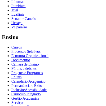
Inhumas
Itumbiara
Jataí
Luziânia
Senador Canedo
Uruaçu
Valparaíso
Ensino
Cursos
Processos Seletivos
Estrutura Organizacional
Documentos
Câmara de Ensino
Fóruns e debates
Projetos e Programas
Editais
Calendário Acadêmico
Permanência e Êxito
Inclusão/Acessibilidade
Currículo Integrado
Gestão Acadêmica
Serviços