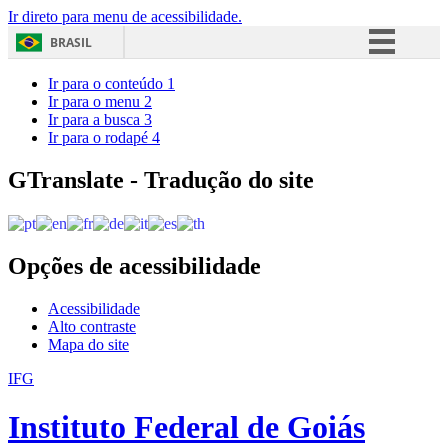
Ir direto para menu de acessibilidade.
BRASIL
Simplifique!
Ir para o conteúdo
1
Ir para o menu
2
Comunica BR
Ir para a busca
3
Ir para o rodapé
4
Participe
Acesso à informação
GTranslate - Tradução do site
Legislação
Canais
Opções de acessibilidade
Acessibilidade
Alto contraste
Mapa do site
IFG
Instituto Federal de Goiás