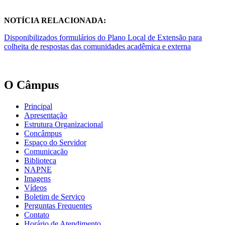
NOTÍCIA RELACIONADA:
Disponibilizados formulários do Plano Local de Extensão para
colheita de respostas das comunidades acadêmica e externa
O Câmpus
Principal
Apresentação
Estrutura Organizacional
Concâmpus
Espaço do Servidor
Comunicação
Biblioteca
NAPNE
Imagens
Vídeos
Boletim de Serviço
Perguntas Frequentes
Contato
Horário de Atendimento