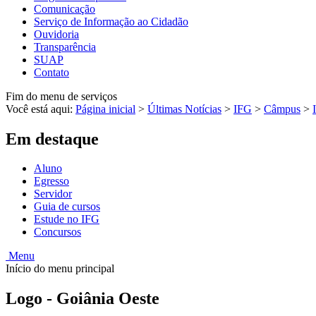
Comunicação
Serviço de Informação ao Cidadão
Ouvidoria
Transparência
SUAP
Contato
Fim do menu de serviços
Você está aqui:
Página inicial
>
Últimas Notícias
>
IFG
>
Câmpus
>
Em destaque
Aluno
Egresso
Servidor
Guia de cursos
Estude no IFG
Concursos
Menu
Início do menu principal
Logo - Goiânia Oeste