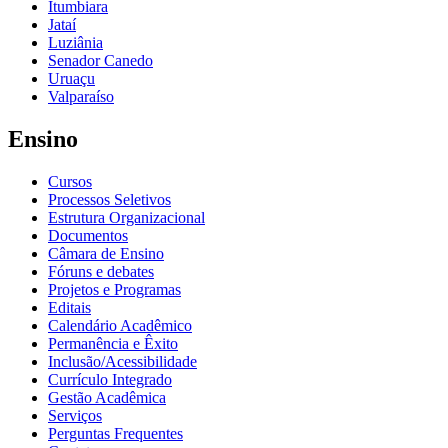
Itumbiara
Jataí
Luziânia
Senador Canedo
Uruaçu
Valparaíso
Ensino
Cursos
Processos Seletivos
Estrutura Organizacional
Documentos
Câmara de Ensino
Fóruns e debates
Projetos e Programas
Editais
Calendário Acadêmico
Permanência e Êxito
Inclusão/Acessibilidade
Currículo Integrado
Gestão Acadêmica
Serviços
Perguntas Frequentes