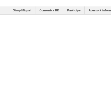
Simplifique!
Comunica BR
Participe
Acesso à infor