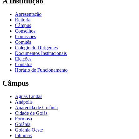
A Instituição
Apresentação
Reitoria
Câmpus
Conselhos
Comissões
Comitês
Colégio de Dirigentes
Documentos Institucionais
Eleições
Contatos
Horário de Funcionamento
Câmpus
Águas Lindas
Anápolis
Aparecida de Goiânia
Cidade de Goiás
Formosa
Goiânia
Goiânia Oeste
Inhumas