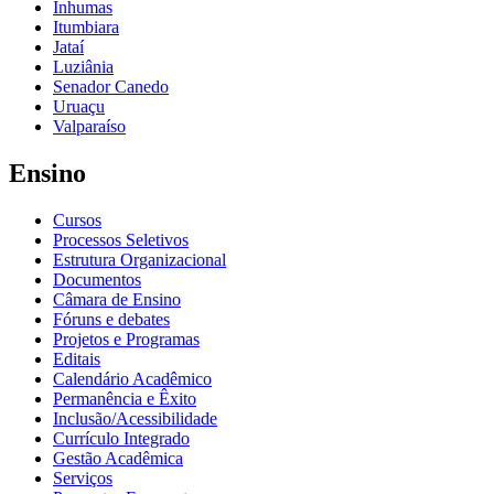
Inhumas
Itumbiara
Jataí
Luziânia
Senador Canedo
Uruaçu
Valparaíso
Ensino
Cursos
Processos Seletivos
Estrutura Organizacional
Documentos
Câmara de Ensino
Fóruns e debates
Projetos e Programas
Editais
Calendário Acadêmico
Permanência e Êxito
Inclusão/Acessibilidade
Currículo Integrado
Gestão Acadêmica
Serviços