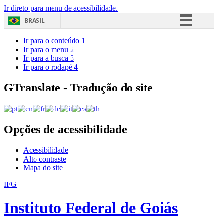
Ir direto para menu de acessibilidade.
BRASIL
Simplifique!
Ir para o conteúdo
1
Ir para o menu
2
Comunica BR
Ir para a busca
3
Ir para o rodapé
4
Participe
Acesso à informação
GTranslate - Tradução do site
Legislação
Canais
Opções de acessibilidade
Acessibilidade
Alto contraste
Mapa do site
IFG
Instituto Federal de Goiás