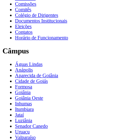
Comissões
Comitês
Colégio de Dirigentes
Documentos Institucionais
Eleições
Contatos
Horário de Funcionamento
Câmpus
Águas Lindas
Anápolis
Aparecida de Goiânia
Cidade de Goiás
Formosa
Goiânia
Goiânia Oeste
Inhumas
Itumbiara
Jataí
Luziânia
Senador Canedo
Uruaçu
Valparaíso