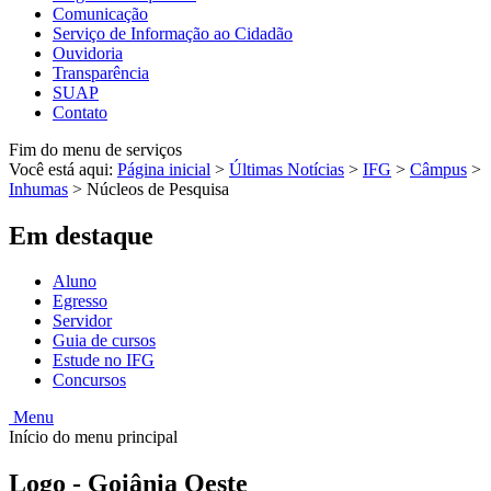
Comunicação
Serviço de Informação ao Cidadão
Ouvidoria
Transparência
SUAP
Contato
Fim do menu de serviços
Você está aqui:
Página inicial
>
Últimas Notícias
>
IFG
>
Câmpus
>
Inhumas
>
Núcleos de Pesquisa
Em destaque
Aluno
Egresso
Servidor
Guia de cursos
Estude no IFG
Concursos
Menu
Início do menu principal
Logo - Goiânia Oeste