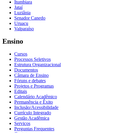
Itumbiara
Jataí
Luziânia
Senador Canedo
Uruaçu
Valparaíso
Ensino
Cursos
Processos Seletivos
Estrutura Organizacional
Documentos
Câmara de Ensino
Fóruns e debates
Projetos e Programas
Editais
Calendário Acadêmico
Permanência e Êxito
Inclusão/Acessibilidade
Currículo Integrado
Gestão Acadêmica
Serviços
Perguntas Frequentes