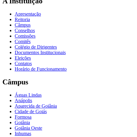
A Instituição
Apresentação
Reitoria
Câmpus
Conselhos
Comissões
Comitês
Colégio de Dirigentes
Documentos Institucionais
Eleições
Contatos
Horário de Funcionamento
Câmpus
Águas Lindas
Anápolis
Aparecida de Goiânia
Cidade de Goiás
Formosa
Goiânia
Goiânia Oeste
Inhumas