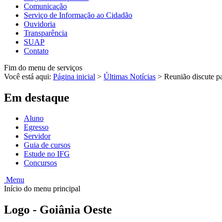
Comunicação
Serviço de Informação ao Cidadão
Ouvidoria
Transparência
SUAP
Contato
Fim do menu de serviços
Você está aqui:
Página inicial
>
Últimas Notícias
>
Reunião discute p
Em destaque
Aluno
Egresso
Servidor
Guia de cursos
Estude no IFG
Concursos
Menu
Início do menu principal
Logo - Goiânia Oeste