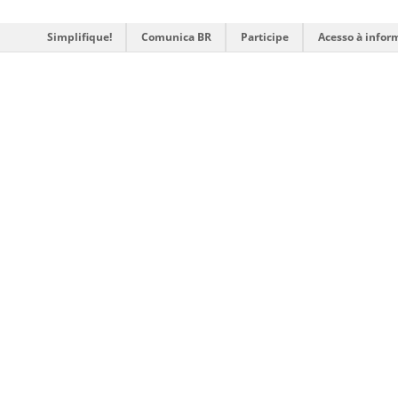
Simplifique!
Comunica BR
Participe
Acesso à infor