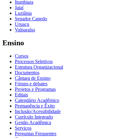
Itumbiara
Jataí
Luziânia
Senador Canedo
Uruaçu
Valparaíso
Ensino
Cursos
Processos Seletivos
Estrutura Organizacional
Documentos
Câmara de Ensino
Fóruns e debates
Projetos e Programas
Editais
Calendário Acadêmico
Permanência e Êxito
Inclusão/Acessibilidade
Currículo Integrado
Gestão Acadêmica
Serviços
Perguntas Frequentes