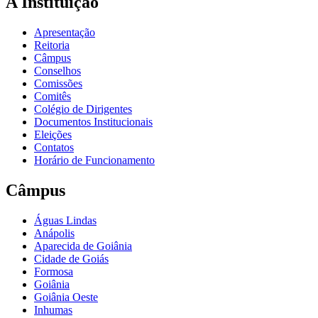
A Instituição
Apresentação
Reitoria
Câmpus
Conselhos
Comissões
Comitês
Colégio de Dirigentes
Documentos Institucionais
Eleições
Contatos
Horário de Funcionamento
Câmpus
Águas Lindas
Anápolis
Aparecida de Goiânia
Cidade de Goiás
Formosa
Goiânia
Goiânia Oeste
Inhumas