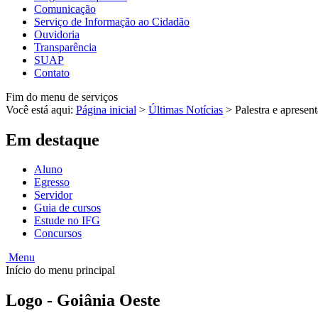
Comunicação
Serviço de Informação ao Cidadão
Ouvidoria
Transparência
SUAP
Contato
Fim do menu de serviços
Você está aqui:
Página inicial
>
Últimas Notícias
>
Palestra e aprese
Em destaque
Aluno
Egresso
Servidor
Guia de cursos
Estude no IFG
Concursos
Menu
Início do menu principal
Logo - Goiânia Oeste