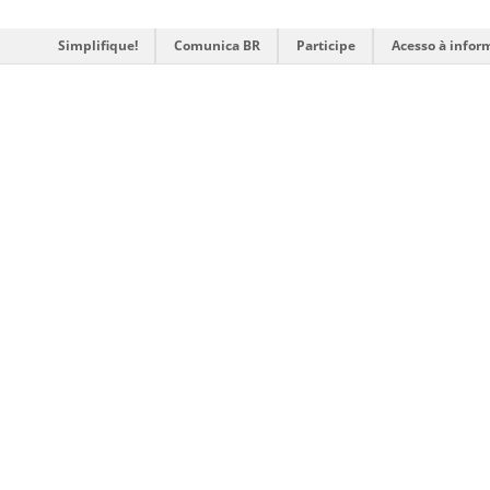
Simplifique!
Comunica BR
Participe
Acesso à infor