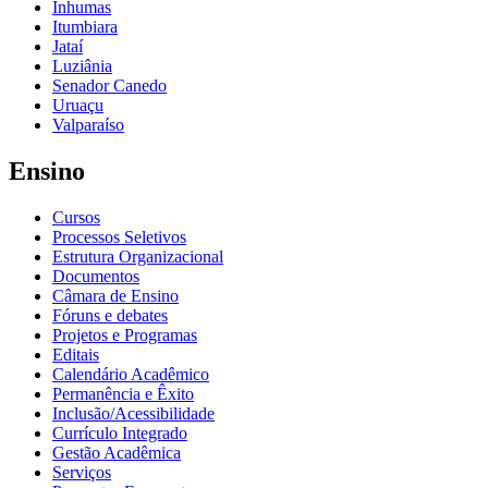
Inhumas
Itumbiara
Jataí
Luziânia
Senador Canedo
Uruaçu
Valparaíso
Ensino
Cursos
Processos Seletivos
Estrutura Organizacional
Documentos
Câmara de Ensino
Fóruns e debates
Projetos e Programas
Editais
Calendário Acadêmico
Permanência e Êxito
Inclusão/Acessibilidade
Currículo Integrado
Gestão Acadêmica
Serviços