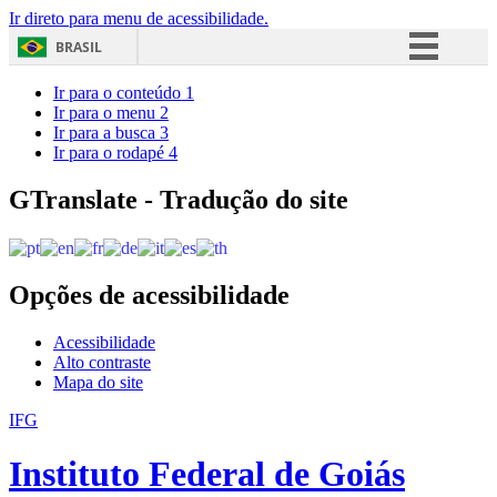
Ir direto para menu de acessibilidade.
BRASIL
Simplifique!
Ir para o conteúdo
1
Ir para o menu
2
Comunica BR
Ir para a busca
3
Ir para o rodapé
4
Participe
Acesso à informação
GTranslate - Tradução do site
Legislação
Canais
Opções de acessibilidade
Acessibilidade
Alto contraste
Mapa do site
IFG
Instituto Federal de Goiás