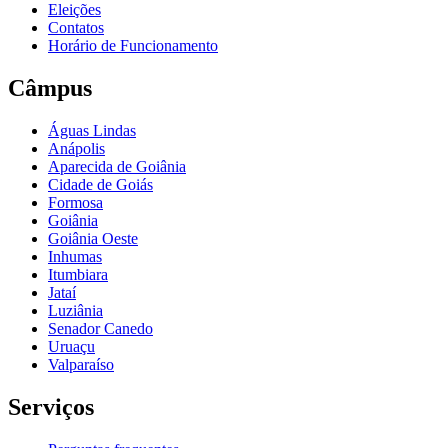
Eleições
Contatos
Horário de Funcionamento
Câmpus
Águas Lindas
Anápolis
Aparecida de Goiânia
Cidade de Goiás
Formosa
Goiânia
Goiânia Oeste
Inhumas
Itumbiara
Jataí
Luziânia
Senador Canedo
Uruaçu
Valparaíso
Serviços