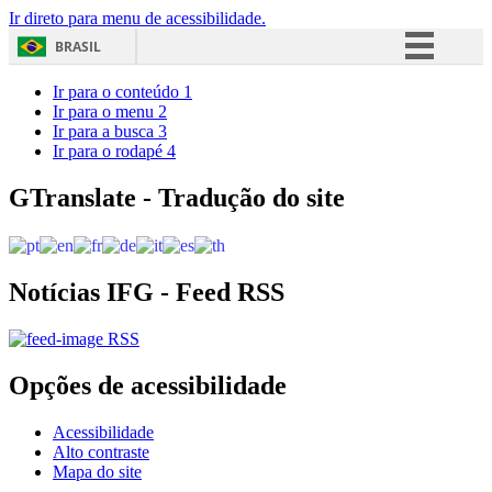
Ir direto para menu de acessibilidade.
BRASIL
Simplifique!
Ir para o conteúdo
1
Ir para o menu
2
Comunica BR
Ir para a busca
3
Ir para o rodapé
4
Participe
Acesso à informação
GTranslate - Tradução do site
Legislação
Canais
Notícias IFG - Feed RSS
RSS
Opções de acessibilidade
Acessibilidade
Alto contraste
Mapa do site