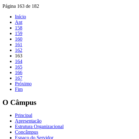
Página 163 de 182
Início
Ant
158
159
160
161
162
163
164
165
166
167
Próximo
Fim
O Câmpus
Principal
Apresentação
Estrutura Organizacional
Concâmpus
Espaço do Servidor