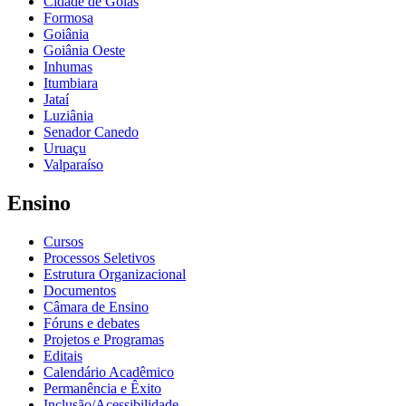
Cidade de Goiás
Formosa
Goiânia
Goiânia Oeste
Inhumas
Itumbiara
Jataí
Luziânia
Senador Canedo
Uruaçu
Valparaíso
Ensino
Cursos
Processos Seletivos
Estrutura Organizacional
Documentos
Câmara de Ensino
Fóruns e debates
Projetos e Programas
Editais
Calendário Acadêmico
Permanência e Êxito
Inclusão/Acessibilidade