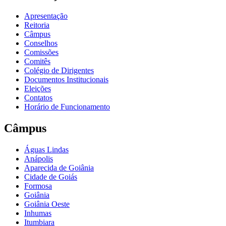
Apresentação
Reitoria
Câmpus
Conselhos
Comissões
Comitês
Colégio de Dirigentes
Documentos Institucionais
Eleições
Contatos
Horário de Funcionamento
Câmpus
Águas Lindas
Anápolis
Aparecida de Goiânia
Cidade de Goiás
Formosa
Goiânia
Goiânia Oeste
Inhumas
Itumbiara