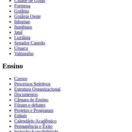
Cidade de Goiás
Formosa
Goiânia
Goiânia Oeste
Inhumas
Itumbiara
Jataí
Luziânia
Senador Canedo
Uruaçu
Valparaíso
Ensino
Cursos
Processos Seletivos
Estrutura Organizacional
Documentos
Câmara de Ensino
Fóruns e debates
Projetos e Programas
Editais
Calendário Acadêmico
Permanência e Êxito
Inclusão/Acessibilidade