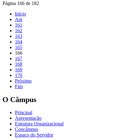
Página 166 de 182
Início
Ant
161
162
163
164
165
166
167
168
169
170
Próximo
Fim
O Câmpus
Principal
Apresentação
Estrutura Organizacional
Concâmpus
Espaço do Servidor