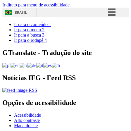
Ir direto para menu de acessibilidade.
BRASIL
Simplifique!
Ir para o conteúdo
1
Ir para o menu
2
Comunica BR
Ir para a busca
3
Ir para o rodapé
4
Participe
Acesso à informação
GTranslate - Tradução do site
Legislação
Canais
Notícias IFG - Feed RSS
RSS
Opções de acessibilidade
Acessibilidade
Alto contraste
Mapa do site