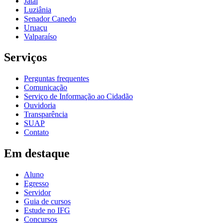
Jataí
Luziânia
Senador Canedo
Uruaçu
Valparaíso
Serviços
Perguntas frequentes
Comunicação
Serviço de Informação ao Cidadão
Ouvidoria
Transparência
SUAP
Contato
Em destaque
Aluno
Egresso
Servidor
Guia de cursos
Estude no IFG
Concursos