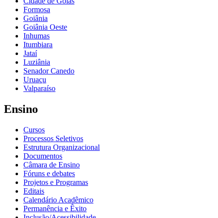
Cidade de Goiás
Formosa
Goiânia
Goiânia Oeste
Inhumas
Itumbiara
Jataí
Luziânia
Senador Canedo
Uruaçu
Valparaíso
Ensino
Cursos
Processos Seletivos
Estrutura Organizacional
Documentos
Câmara de Ensino
Fóruns e debates
Projetos e Programas
Editais
Calendário Acadêmico
Permanência e Êxito
Inclusão/Acessibilidade