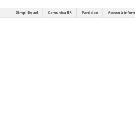
Simplifique!
Comunica BR
Participe
Acesso à infor