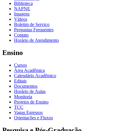
Biblioteca
NAPNE
Imagens
Vídeos
Boletim de Serviço
Perguntas Frequentes
Contato
Horário de Atendimento
Ensino
Cursos
Área Acadêmica
Calendário Acadêmico
Editais
Documentos
Horário de Aulas
Monitoria
Projetos de Ensino
TCC
Vagas Egressos
Orientações e Fluxos
Pesquisa e Pós-Graduação