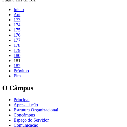
Início
Ant
173
174
175
176
177
178
179
180
181
182
Próximo
Fim
O Câmpus
Principal
Apresentação
Estrutura Organizacional
Concâmpus
Espaço do Servidor
Comunicação