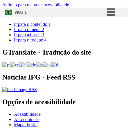
Ir direto para menu de acessibilidade.
BRASIL
Simplifique!
Ir para o conteúdo
1
Ir para o menu
2
Comunica BR
Ir para a busca
3
Ir para o rodapé
4
Participe
Acesso à informação
GTranslate - Tradução do site
Legislação
Canais
Notícias IFG - Feed RSS
RSS
Opções de acessibilidade
Acessibilidade
Alto contraste
Mapa do site