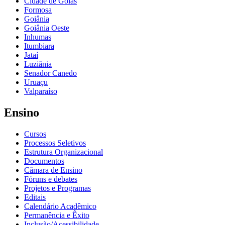
Cidade de Goiás
Formosa
Goiânia
Goiânia Oeste
Inhumas
Itumbiara
Jataí
Luziânia
Senador Canedo
Uruaçu
Valparaíso
Ensino
Cursos
Processos Seletivos
Estrutura Organizacional
Documentos
Câmara de Ensino
Fóruns e debates
Projetos e Programas
Editais
Calendário Acadêmico
Permanência e Êxito
Inclusão/Acessibilidade