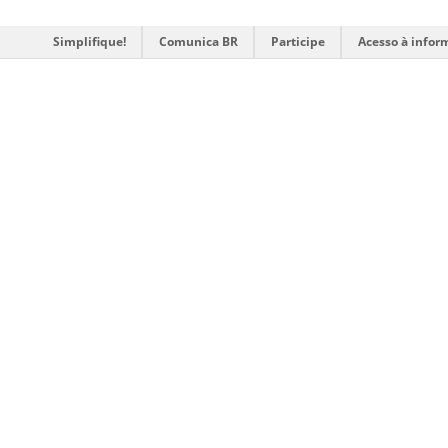
Simplifique!
Comunica BR
Participe
Acesso à infor