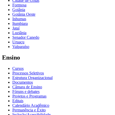
Cidade de Goiás
Formosa
Goiânia
Goiânia Oeste
Inhumas
Itumbiara
Jataí
Luziânia
Senador Canedo
Uruaçu
Valparaíso
Ensino
Cursos
Processos Seletivos
Estrutura Organizacional
Documentos
Câmara de Ensino
Fóruns e debates
Projetos e Programas
Editais
Calendário Acadêmico
Permanência e Êxito
Inclusão/Acessibilidade