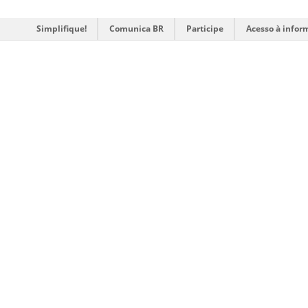
Simplifique!
Comunica BR
Participe
Acesso à infor